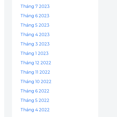
Tháng 7 2023
Tháng 6 2023
Tháng 5 2023
Tháng 4 2023
Tháng 3 2023
Tháng 1 2023
Tháng 12 2022
Tháng 11 2022
Tháng 10 2022
Tháng 6 2022
Tháng 5 2022
Tháng 4 2022