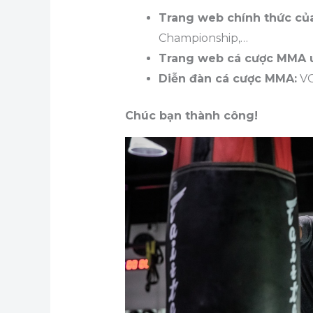
Trang web chính thức của
Championship,…
Trang web cá cược MMA u
Diễn đàn cá cược MMA:
VO
Chúc bạn thành công!