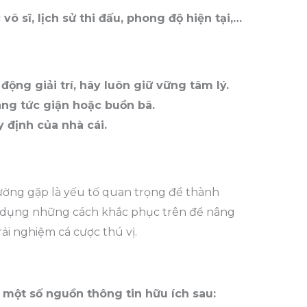
võ sĩ, lịch sử thi đấu, phong độ hiện tại,…
ộng giải trí, hãy luôn giữ vững tâm lý.
ng tức giận hoặc buồn bã.
 định của nhà cái.
ường gặp là yếu tố quan trọng để thành
 dụng những cách khắc phục trên để nâng
ải nghiệm cá cược thú vị.
 một số nguồn thông tin hữu ích sau: