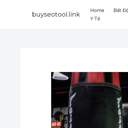
Nhảy
Home
Bất Đ
tới
buyseotool.link
Y Tế
nội
dung