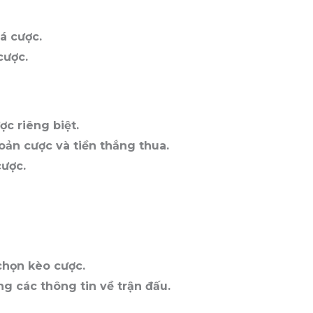
á cược.
cược.
ợc riêng biệt.
oản cược và tiền thắng thua.
cược.
chọn kèo cược.
g các thông tin về trận đấu.