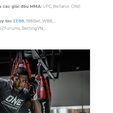
 các giải đấu MMA:
UFC, Bellator, ONE
y tín:
EE88
, 188Bet, W88,…
ZForums, BettingVN,…