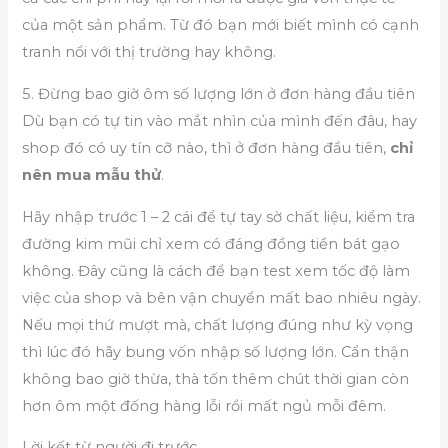
của một sản phẩm. Từ đó bạn mới biết mình có cạnh
tranh nổi với thị trường hay không.
5. Đừng bao giờ ôm số lượng lớn ở đơn hàng đầu tiên
Dù bạn có tự tin vào mắt nhìn của mình đến đâu, hay
shop đó có uy tín cỡ nào, thì ở đơn hàng đầu tiên,
chỉ
nên mua mẫu thử
.
Hãy nhập trước 1 – 2 cái để tự tay sờ chất liệu, kiểm tra
đường kim mũi chỉ xem có đáng đồng tiền bát gạo
không. Đây cũng là cách để bạn test xem tốc độ làm
việc của shop và bên vận chuyển mất bao nhiêu ngày.
Nếu mọi thứ mượt mà, chất lượng đúng như kỳ vọng
thì lúc đó hãy bung vốn nhập số lượng lớn. Cẩn thận
không bao giờ thừa, thà tốn thêm chút thời gian còn
hơn ôm một đống hàng lỗi rồi mất ngủ mỗi đêm.
Lời kết từ người đi trước