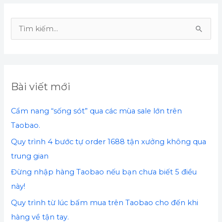
T
ì
m
k
Bài viết mới
i
ế
Cẩm nang “sống sót” qua các mùa sale lớn trên
m
Taobao.
:
Quy trình 4 bước tự order 1688 tận xưởng không qua
trung gian
Đừng nhập hàng Taobao nếu bạn chưa biết 5 điều
này!
Quy trình từ lúc bấm mua trên Taobao cho đến khi
hàng về tận tay.