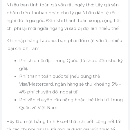
Nhiều bạn tính toán giá vốn rất ngây thơ: Lấy giá sản
phẩm trên Taobao nhân cho tỷ giá Nhân dân tệ rồi
nghĩ đó là giá gốc. Đến khi thanh toán xong, cộng hết
chi phí lại mới ngửa ngàng vì sao bị đội lên nhiều thế.
Khi nhập hàng Taobao, bạn phải đối mặt với rất nhiều
loại chi phí “ẩn”:
Phí ship nội địa Trung Quốc (từ shop đến kho ký
gửi).
Phí thanh toán quốc tế (nếu dùng thẻ
Visa/Mastercard, ngân hàng sẽ thu khoảng 3% –
4% phí chuyển đổi ngoại tệ).
Phí vận chuyển cân nặng hoặc thể tích từ Trung
Quốc về Việt Nam.
Hãy lập một bảng tính Excel thật chi tiết, cộng hết tất
cả các chi phí này lại rồi mới ra được giá vốn thực tế