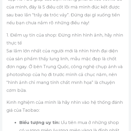
của mình, đây là 5 điều cốt lõi mà mình đúc kết được
sau bao lần “trầy da tróc vảy”. Đừng dại gì xuống tiền
nếu bạn chưa nắm rõ những điều này!
1. Điểm uy tín của shop: Đừng nhìn hình ảnh, hãy nhìn
thực tế
Sai lầm lớn nhất của người mới là nhìn hình đại diện
của sản phẩm thấy lung linh, mẫu mặc đẹp là chốt
đơn ngay. Ở bên Trung Quốc, công nghệ chụp ảnh và
photoshop của họ đi trước mình cả chục năm, nên
“hình ảnh chỉ mang tính chất minh họa” là chuyện
cơm bữa.
Kinh nghiệm của mình là hãy nhìn vào hệ thống đánh
giá của Taobao:
Biểu tượng uy tín:
Ưu tiên mua ở những shop
có vương miện (vương miện vàng là đỉnh nhất,