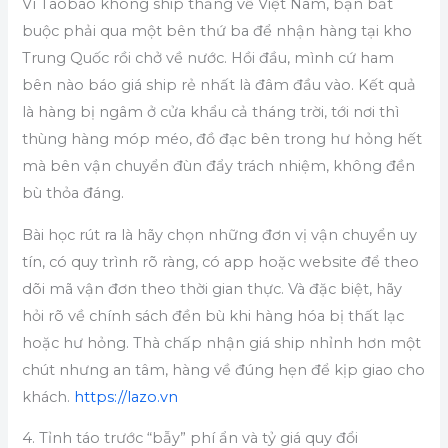
Vì Taobao không ship thẳng về Việt Nam, bạn bắt
buộc phải qua một bên thứ ba để nhận hàng tại kho
Trung Quốc rồi chở về nước. Hồi đầu, mình cứ ham
bên nào báo giá ship rẻ nhất là đâm đầu vào. Kết quả
là hàng bị ngâm ở cửa khẩu cả tháng trời, tới nơi thì
thùng hàng móp méo, đồ đạc bên trong hư hỏng hết
mà bên vận chuyển đùn đẩy trách nhiệm, không đền
bù thỏa đáng.
Bài học rút ra là hãy chọn những đơn vị vận chuyển uy
tín, có quy trình rõ ràng, có app hoặc website để theo
dõi mã vận đơn theo thời gian thực. Và đặc biệt, hãy
hỏi rõ về chính sách đền bù khi hàng hóa bị thất lạc
hoặc hư hỏng. Thà chấp nhận giá ship nhỉnh hơn một
chút nhưng an tâm, hàng về đúng hẹn để kịp giao cho
khách.
https://lazo.vn
4. Tỉnh táo trước “bẫy” phí ẩn và tỷ giá quy đổi