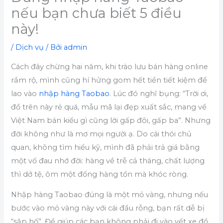
nếu bạn chưa biết 5 điều
này!
/
Dịch vụ
/ Bởi
admin
Cách đây chừng hai năm, khi trào lưu bán hàng online
rầm rộ, mình cũng hí hửng gom hết tiền tiết kiệm để
lao vào
nhập hàng Taobao
. Lúc đó nghĩ bụng: “Trời ơi,
đồ trên này rẻ quá, mẫu mã lại đẹp xuất sắc, mang về
Việt Nam bán kiểu gì cũng lời gấp đôi, gấp ba”. Nhưng
đời không như là mơ mọi người ạ. Do cái thói chủ
quan, không tìm hiểu kỹ, mình đã phải trả giá bằng
một vố đau nhớ đời: hàng về trễ cả tháng, chất lượng
thì dở tệ, ôm một đống hàng tồn mà khóc ròng.
Nhập hàng Taobao đúng là một mỏ vàng, nhưng nếu
bước vào mỏ vàng này với cái đầu rỗng, bạn rất dễ bị
“sập hố”. Để giúp các bạn không phải đi vào vết xe đổ