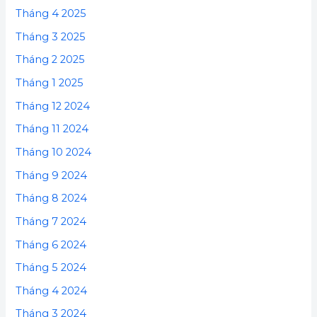
Tháng 4 2025
Tháng 3 2025
Tháng 2 2025
Tháng 1 2025
Tháng 12 2024
Tháng 11 2024
Tháng 10 2024
Tháng 9 2024
Tháng 8 2024
Tháng 7 2024
Tháng 6 2024
Tháng 5 2024
Tháng 4 2024
Tháng 3 2024