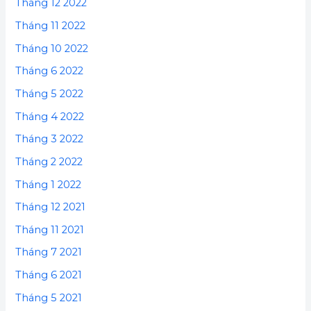
Tháng 12 2022
Tháng 11 2022
Tháng 10 2022
Tháng 6 2022
Tháng 5 2022
Tháng 4 2022
Tháng 3 2022
Tháng 2 2022
Tháng 1 2022
Tháng 12 2021
Tháng 11 2021
Tháng 7 2021
Tháng 6 2021
Tháng 5 2021