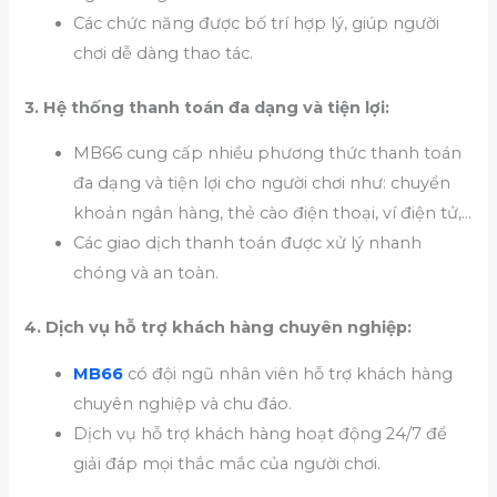
Các chức năng được bố trí hợp lý, giúp người
chơi dễ dàng thao tác.
3. Hệ thống thanh toán đa dạng và tiện lợi:
MB66 cung cấp nhiều phương thức thanh toán
đa dạng và tiện lợi cho người chơi như: chuyển
khoản ngân hàng, thẻ cào điện thoại, ví điện tử,…
Các giao dịch thanh toán được xử lý nhanh
chóng và an toàn.
4. Dịch vụ hỗ trợ khách hàng chuyên nghiệp:
MB66
có đội ngũ nhân viên hỗ trợ khách hàng
chuyên nghiệp và chu đáo.
Dịch vụ hỗ trợ khách hàng hoạt động 24/7 để
giải đáp mọi thắc mắc của người chơi.