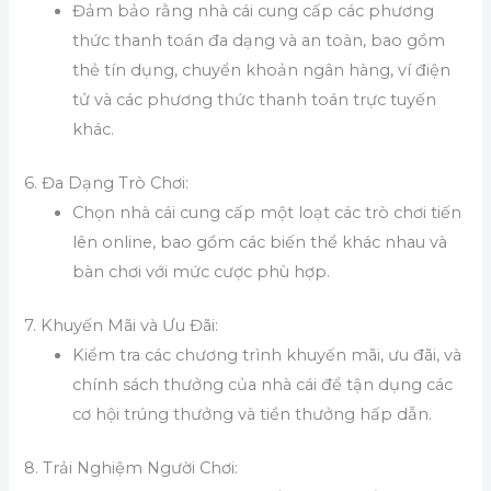
Đảm bảo rằng nhà cái cung cấp các phương
thức thanh toán đa dạng và an toàn, bao gồm
thẻ tín dụng, chuyển khoản ngân hàng, ví điện
tử và các phương thức thanh toán trực tuyến
khác.
6. Đa Dạng Trò Chơi:
Chọn nhà cái cung cấp một loạt các trò chơi tiến
lên online, bao gồm các biến thể khác nhau và
bàn chơi với mức cược phù hợp.
7. Khuyến Mãi và Ưu Đãi:
Kiểm tra các chương trình khuyến mãi, ưu đãi, và
chính sách thưởng của nhà cái để tận dụng các
cơ hội trúng thưởng và tiền thưởng hấp dẫn.
8. Trải Nghiệm Người Chơi: