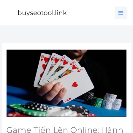
Nhảy
tới
buyseotool.link
nội
dung
Game Tiến Lên Online: Hành