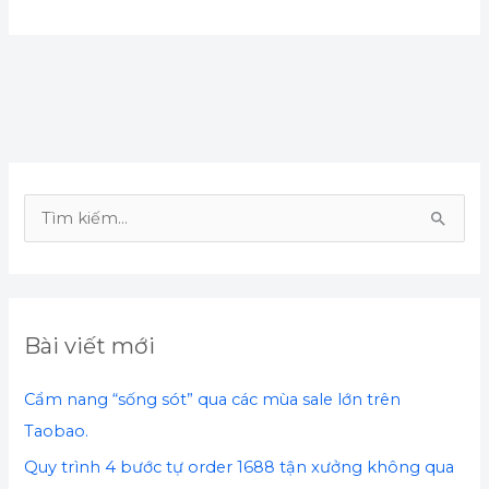
T
ì
m
k
Bài viết mới
i
ế
Cẩm nang “sống sót” qua các mùa sale lớn trên
m
Taobao.
:
Quy trình 4 bước tự order 1688 tận xưởng không qua