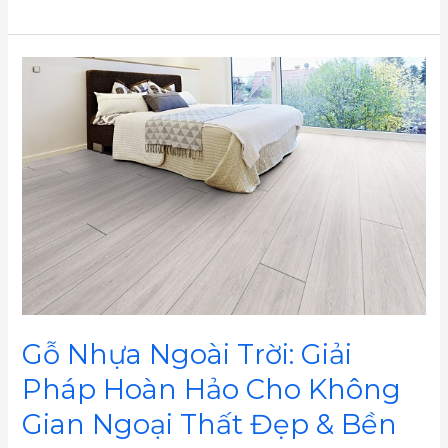
Gỗ
Nhựa
Ngoài
Trời:
Giải
Pháp
Hoàn
Hảo
Cho
Không
Gian
Gỗ Nhựa Ngoài Trời: Giải
Ngoại
Pháp Hoàn Hảo Cho Không
Thất
Gian Ngoại Thất Đẹp & Bền
Đẹp
&