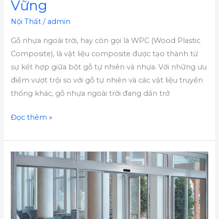
Vững
Bền
Nội Thất
/
admin
Vững
Gỗ nhựa ngoài trời, hay còn gọi là WPC (Wood Plastic
Composite), là vật liệu composite được tạo thành từ
sự kết hợp giữa bột gỗ tự nhiên và nhựa. Với những ưu
điểm vượt trội so với gỗ tự nhiên và các vật liệu truyền
thống khác, gỗ nhựa ngoài trời đang dần trở
Đọc thêm »
Cải
Thiện
Khả
Năng
Lưu