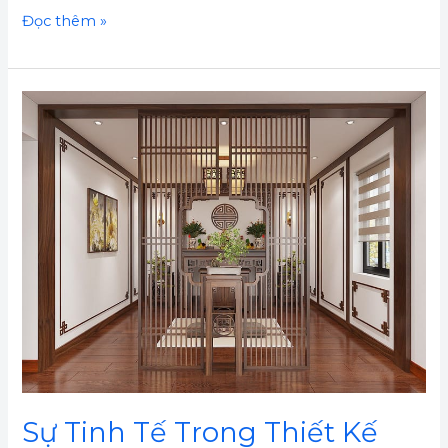
Đọc thêm »
Sự
Tinh
Tế
Trong
Thiết
Kế
Phòng
Thờ:
Cách
Trang
Trí
Đẳng
Sự Tinh Tế Trong Thiết Kế
Cấp