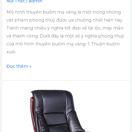
Nội Thất
/
admin
Mô hình thuyền buồm mạ vàng là một trong những
vật phẩm phong thuỷ được ưa chuộng nhất hiện nay.
Tranh mang nhiều ý nghĩa tốt đẹp về tài lộc, may mắn
và thành công. Dưới đây là một số ý nghĩa phong thuỷ
của mô hình thuyền buồm mạ vàng: 1. Thuận buồm
xuôi
Đọc thêm »
Ghế
lãnh
đạo
cao
cấp:
Thanh