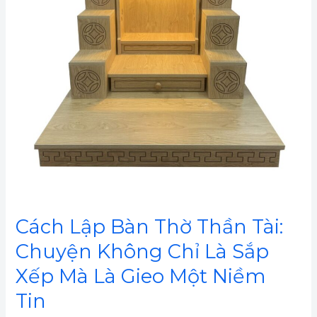
Tài:
Chuyện
Không
Chỉ
Là
Sắp
Xếp
Mà
Là
Gieo
Một
Cách Lập Bàn Thờ Thần Tài:
Niềm
Chuyện Không Chỉ Là Sắp
Tin
Xếp Mà Là Gieo Một Niềm
Tin