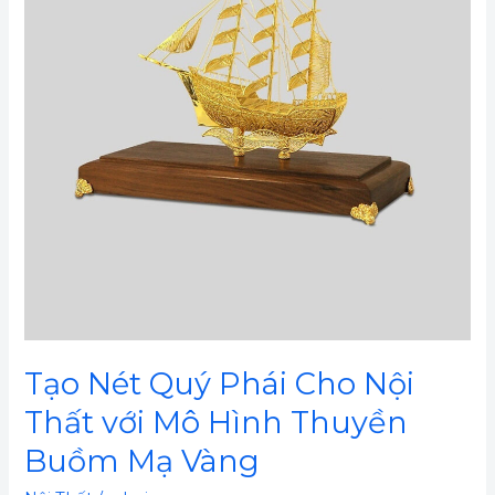
Cho
Nội
Thất
với
Mô
Hình
Thuyền
Buồm
Mạ
Vàng
Tạo Nét Quý Phái Cho Nội
Thất với Mô Hình Thuyền
Buồm Mạ Vàng