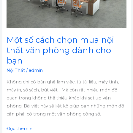
nội
thất
văn
phòng
dành
Một số cách chọn mua nội
cho
thất văn phòng dành cho
bạn
bạn
Nội Thất
/
admin
Không chỉ có bàn ghế làm việc, tủ tài liệu, máy tính,
máy in, sổ sách, bút viết… Mà còn rất nhiều món đồ
quan trọng không thể thiếu khác khi set up văn
phòng. Bài viết này sẽ liệt kê giúp bạn những món đồ
cần phải có trong một văn phòng công sở.
Đọc thêm »