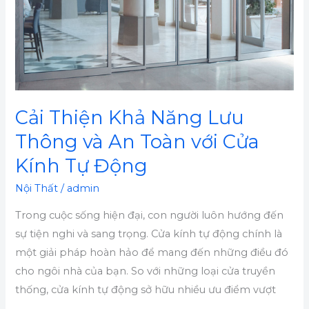
Thông
và
An
Toàn
với
Cửa
Cải Thiện Khả Năng Lưu
Kính
Thông và An Toàn với Cửa
Tự
Động
Kính Tự Động
Nội Thất
/
admin
Trong cuộc sống hiện đại, con người luôn hướng đến
sự tiện nghi và sang trọng. Cửa kính tự động chính là
một giải pháp hoàn hảo để mang đến những điều đó
cho ngôi nhà của bạn. So với những loại cửa truyền
thống, cửa kính tự động sở hữu nhiều ưu điểm vượt