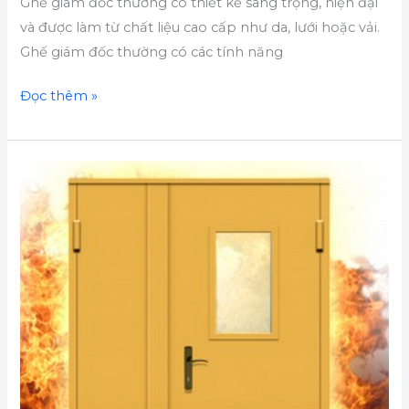
Ghế giám đốc thường có thiết kế sang trọng, hiện đại
và được làm từ chất liệu cao cấp như da, lưới hoặc vải.
Ghế giám đốc thường có các tính năng
Đọc thêm »
Những
loại
chất
liệu
có
thể
sử
dụng
để
làm