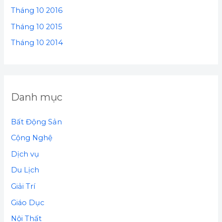
Tháng 10 2016
Tháng 10 2015
Tháng 10 2014
Danh mục
Bất Động Sản
Cộng Nghệ
Dịch vụ
Du Lịch
Giải Trí
Giáo Dục
Nội Thất