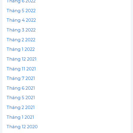
Tháng 6 2022
Tháng 5 2022
Tháng 4 2022
Tháng 3 2022
Tháng 2 2022
Tháng 1 2022
Tháng 12 2021
Tháng 11 2021
Tháng 7 2021
Tháng 6 2021
Tháng 5 2021
Tháng 2 2021
Tháng 1 2021
Tháng 12 2020