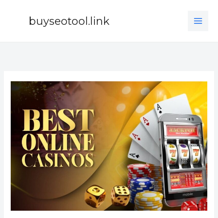
Nhảy
tới
buyseotool.link
nội
dung