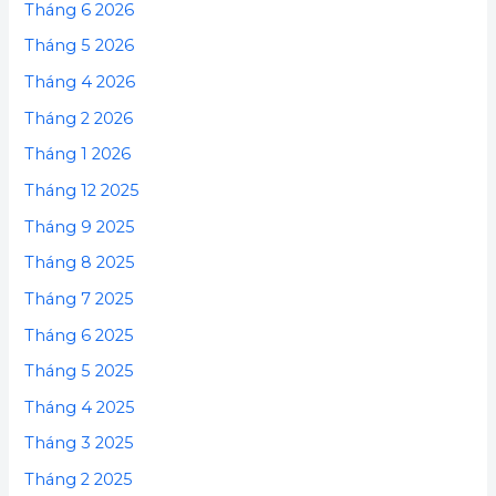
Tháng 6 2026
Tháng 5 2026
Tháng 4 2026
Tháng 2 2026
Tháng 1 2026
Tháng 12 2025
Tháng 9 2025
Tháng 8 2025
Tháng 7 2025
Tháng 6 2025
Tháng 5 2025
Tháng 4 2025
Tháng 3 2025
Tháng 2 2025