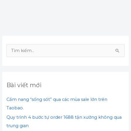
T
ì
m
k
Bài viết mới
i
ế
Cẩm nang “sống sót” qua các mùa sale lớn trên
m
Taobao.
:
Quy trình 4 bước tự order 1688 tận xưởng không qua
trung gian