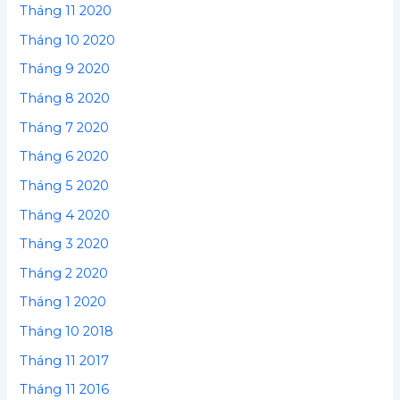
Tháng 11 2020
Tháng 10 2020
Tháng 9 2020
Tháng 8 2020
Tháng 7 2020
Tháng 6 2020
Tháng 5 2020
Tháng 4 2020
Tháng 3 2020
Tháng 2 2020
Tháng 1 2020
Tháng 10 2018
Tháng 11 2017
Tháng 11 2016