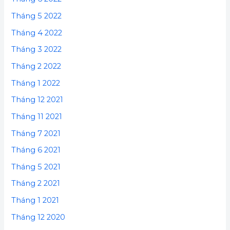
Tháng 5 2022
Tháng 4 2022
Tháng 3 2022
Tháng 2 2022
Tháng 1 2022
Tháng 12 2021
Tháng 11 2021
Tháng 7 2021
Tháng 6 2021
Tháng 5 2021
Tháng 2 2021
Tháng 1 2021
Tháng 12 2020