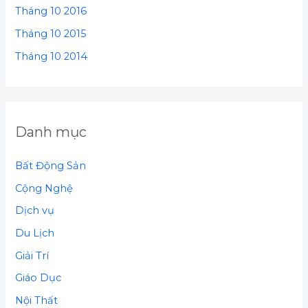
Tháng 10 2016
Tháng 10 2015
Tháng 10 2014
Danh mục
Bất Động Sản
Cộng Nghệ
Dịch vụ
Du Lịch
Giải Trí
Giáo Dục
Nội Thất