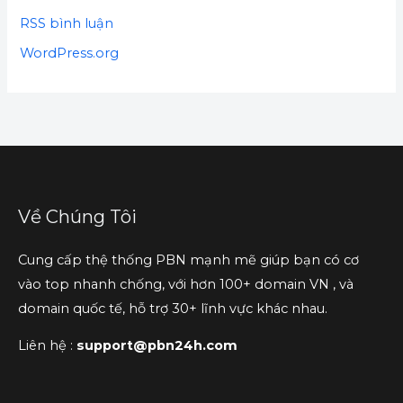
RSS bình luận
WordPress.org
Về Chúng Tôi
Cung cấp thệ thống PBN mạnh mẽ giúp bạn có cơ
vào top nhanh chống, với hơn 100+ domain VN , và
domain quốc tế, hỗ trợ 30+ lĩnh vực khác nhau.
Liên hệ :
support@pbn24h.com