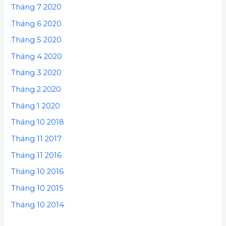
Tháng 7 2020
Tháng 6 2020
Tháng 5 2020
Tháng 4 2020
Tháng 3 2020
Tháng 2 2020
Tháng 1 2020
Tháng 10 2018
Tháng 11 2017
Tháng 11 2016
Tháng 10 2016
Tháng 10 2015
Tháng 10 2014