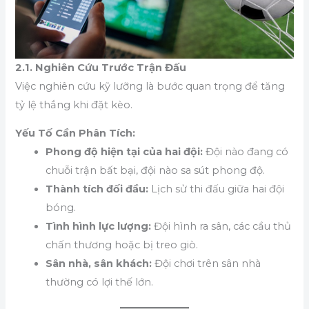
2.1. Nghiên Cứu Trước Trận Đấu
Việc nghiên cứu kỹ lưỡng là bước quan trọng để tăng
tỷ lệ thắng khi đặt kèo.
Yếu Tố Cần Phân Tích:
Phong độ hiện tại của hai đội:
Đội nào đang có
chuỗi trận bất bại, đội nào sa sút phong độ.
Thành tích đối đầu:
Lịch sử thi đấu giữa hai đội
bóng.
Tình hình lực lượng:
Đội hình ra sân, các cầu thủ
chấn thương hoặc bị treo giò.
Sân nhà, sân khách:
Đội chơi trên sân nhà
thường có lợi thế lớn.