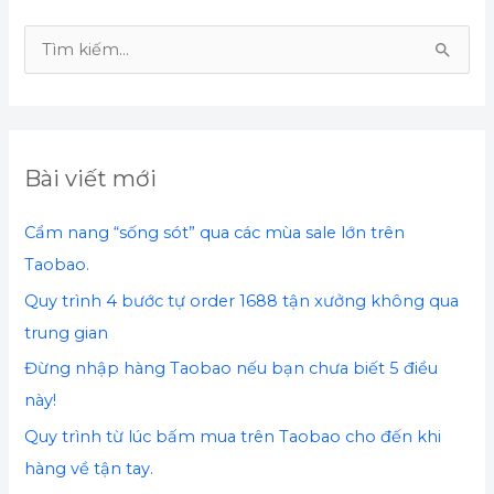
T
ì
m
k
Bài viết mới
i
ế
Cẩm nang “sống sót” qua các mùa sale lớn trên
m
Taobao.
:
Quy trình 4 bước tự order 1688 tận xưởng không qua
trung gian
Đừng nhập hàng Taobao nếu bạn chưa biết 5 điều
này!
Quy trình từ lúc bấm mua trên Taobao cho đến khi
hàng về tận tay.