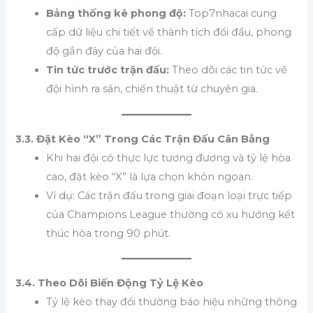
Bảng thống kê phong độ:
Top7nhacai cung
cấp dữ liệu chi tiết về thành tích đối đầu, phong
độ gần đây của hai đội.
Tin tức trước trận đấu:
Theo dõi các tin tức về
đội hình ra sân, chiến thuật từ chuyên gia.
3.3. Đặt Kèo “X” Trong Các Trận Đấu Cân Bằng
Khi hai đội có thực lực tương đương và tỷ lệ hòa
cao, đặt kèo “X” là lựa chọn khôn ngoan.
Ví dụ: Các trận đấu trong giai đoạn loại trực tiếp
của Champions League thường có xu hướng kết
thúc hòa trong 90 phút.
3.4. Theo Dõi Biến Động Tỷ Lệ Kèo
Tỷ lệ kèo thay đổi thường báo hiệu những thông