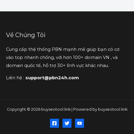
Về Chúng Tôi
Cung cấp thệ thống PBN mạnh mẽ giúp bạn có cơ
vào top nhanh chống, với hơn 100+ domain VN , và
domain quốc tế, hỗ trợ 30+ lĩnh vực khác nhau.
Liên hệ :
support@pbn24h.com
Copyright © 2026 buyseotool.link | Powered by buyseotool.link