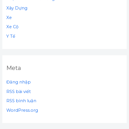
Xây Dựng
Xe
Xe Cộ
Y Tế
Meta
Đăng nhập
RSS bài viết
RSS bình luận
WordPress.org