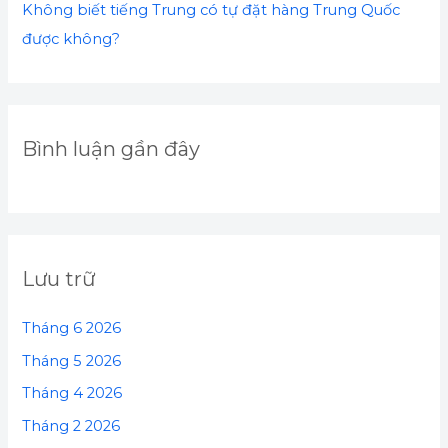
Không biết tiếng Trung có tự đặt hàng Trung Quốc
được không?
Bình luận gần đây
Lưu trữ
Tháng 6 2026
Tháng 5 2026
Tháng 4 2026
Tháng 2 2026