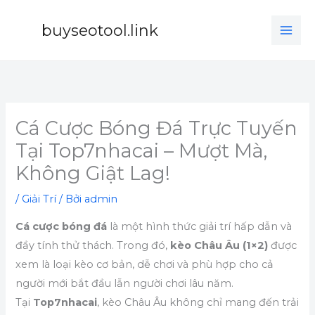
Nhảy
tới
buyseotool.link
nội
dung
Cá Cược Bóng Đá Trực Tuyến
Tại Top7nhacai – Mượt Mà,
Không Giật Lag!
/
Giải Trí
/ Bởi
admin
Cá cược bóng đá
là một hình thức giải trí hấp dẫn và
đầy tính thử thách. Trong đó,
kèo Châu Âu (1×2)
được
xem là loại kèo cơ bản, dễ chơi và phù hợp cho cả
người mới bắt đầu lẫn người chơi lâu năm.
Tại
Top7nhacai
, kèo Châu Âu không chỉ mang đến trải