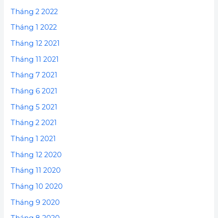
Tháng 2 2022
Tháng 1 2022
Tháng 12 2021
Tháng 11 2021
Tháng 7 2021
Tháng 6 2021
Tháng 5 2021
Tháng 2 2021
Tháng 1 2021
Tháng 12 2020
Tháng 11 2020
Tháng 10 2020
Tháng 9 2020