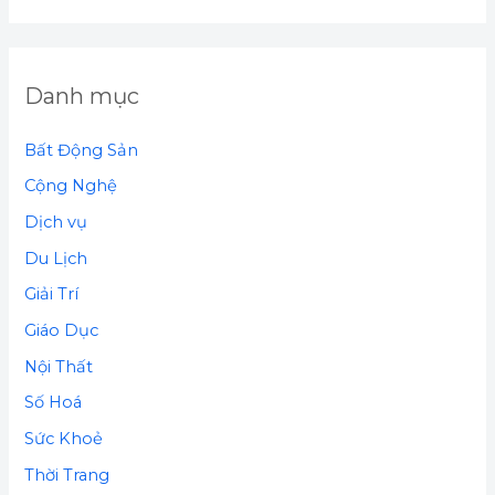
Danh mục
Bất Động Sản
Cộng Nghệ
Dịch vụ
Du Lịch
Giải Trí
Giáo Dục
Nội Thất
Số Hoá
Sức Khoẻ
Thời Trang