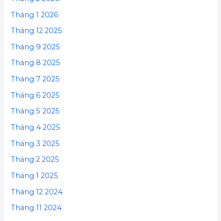
Tháng 1 2026
Tháng 12 2025
Tháng 9 2025
Tháng 8 2025
Tháng 7 2025
Tháng 6 2025
Tháng 5 2025
Tháng 4 2025
Tháng 3 2025
Tháng 2 2025
Tháng 1 2025
Tháng 12 2024
Tháng 11 2024