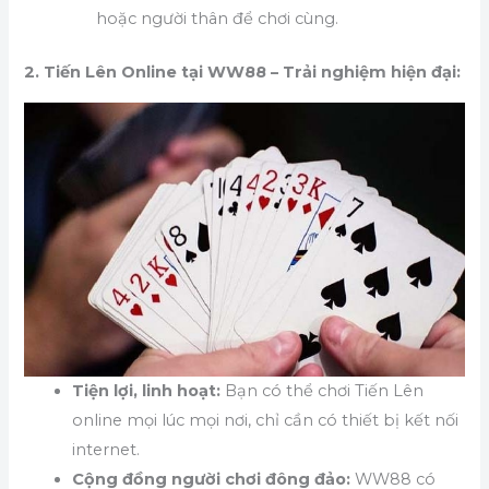
hoặc người thân để chơi cùng.
2. Tiến Lên Online tại WW88 – Trải nghiệm hiện đại:
Tiện lợi, linh hoạt:
Bạn có thể chơi Tiến Lên
online mọi lúc mọi nơi, chỉ cần có thiết bị kết nối
internet.
Cộng đồng người chơi đông đảo:
WW88 có