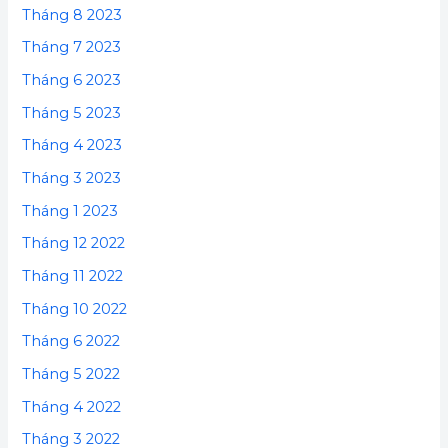
Tháng 8 2023
Tháng 7 2023
Tháng 6 2023
Tháng 5 2023
Tháng 4 2023
Tháng 3 2023
Tháng 1 2023
Tháng 12 2022
Tháng 11 2022
Tháng 10 2022
Tháng 6 2022
Tháng 5 2022
Tháng 4 2022
Tháng 3 2022