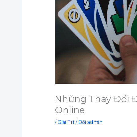
Những Thay Đổi 
Online
/
Giải Trí
/ Bởi
admin