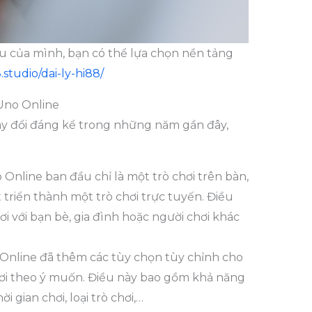
u của mình, bạn có thể lựa chọn nền tảng
.studio/dai-ly-hi88/
Uno Online
ay đổi đáng kể trong những năm gần đây,
Online ban đầu chỉ là một trò chơi trên bàn,
triển thành một trò chơi trực tuyến. Điều
i với bạn bè, gia đình hoặc người chơi khác
Online đã thêm các tùy chọn tùy chỉnh cho
hơi theo ý muốn. Điều này bao gồm khả năng
i gian chơi, loại trò chơi,…