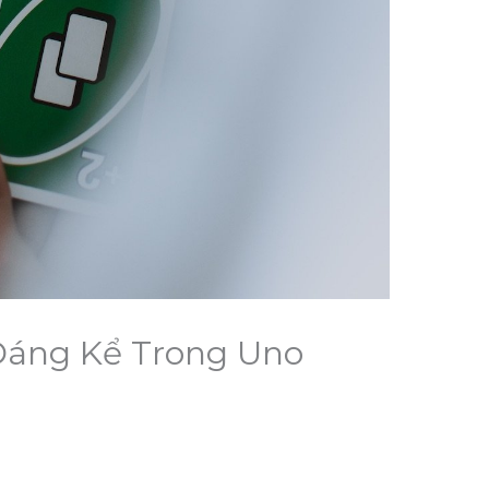
Đáng Kể Trong Uno