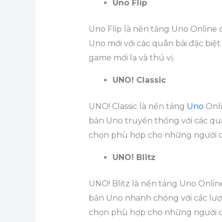
Uno Flip
Uno Flip là nền tảng Uno Online đ
Uno mới với các quân bài đặc biệt
game mới lạ và thú vị.
UNO! Classic
UNO! Classic là nền tảng
Uno
Onli
bản Uno truyền thống với các quân 
chọn phù hợp cho những người ch
UNO! Blitz
UNO! Blitz là nền tảng Uno Online
bản Uno nhanh chóng với các lượt c
chọn phù hợp cho những người c