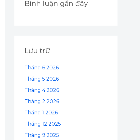
Bình luận gần đây
Lưu trữ
Tháng 6 2026
Tháng 5 2026
Tháng 4 2026
Tháng 2 2026
Tháng 1 2026
Tháng 12 2025
Tháng 9 2025