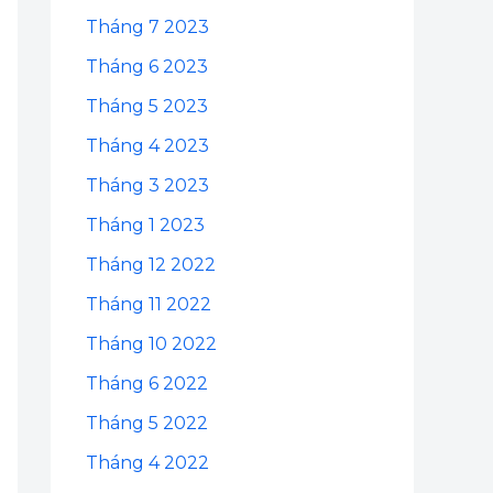
Tháng 7 2023
Tháng 6 2023
Tháng 5 2023
Tháng 4 2023
Tháng 3 2023
Tháng 1 2023
Tháng 12 2022
Tháng 11 2022
Tháng 10 2022
Tháng 6 2022
Tháng 5 2022
Tháng 4 2022