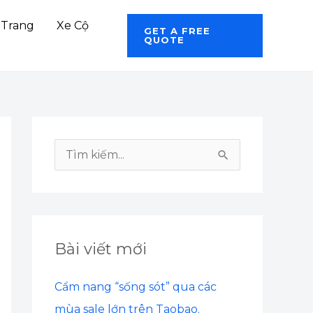
 Trang
Xe Cộ
GET A FREE
QUOTE
T
ì
m
k
Bài viết mới
i
ế
Cẩm nang “sống sót” qua các
m
mùa sale lớn trên Taobao.