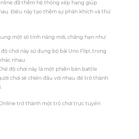
line đã thêm hệ thống xếp hạng giúp
nhau. Điều này tạo thêm sự phấn khích và thử
sung một số tính năng mới, chẳng hạn như:
độ chơi này sử dụng bộ bài Uno Flip!, trong
 khác nhau.
hế độ chơi này là một phiên bản battle
ười chơi sẽ chiến đấu với nhau để trở thành
.
nline trở thành một trò chơi trực tuyến