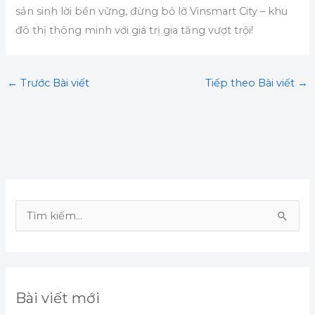
sản sinh lời bền vững, đừng bỏ lỡ Vinsmart City – khu
đô thị thông minh với giá trị gia tăng vượt trội!
←
Trước Bài viết
Tiếp theo Bài viết
→
T
ì
m
k
Bài viết mới
i