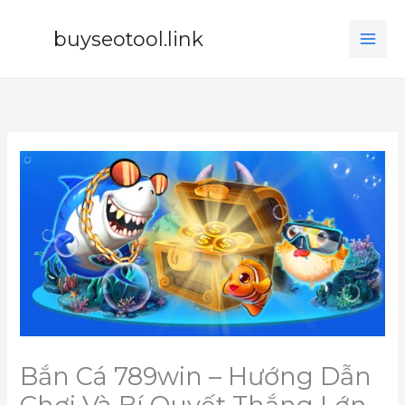
Nhảy
tới
buyseotool.link
nội
dung
Bắn Cá 789win – Hướng Dẫn