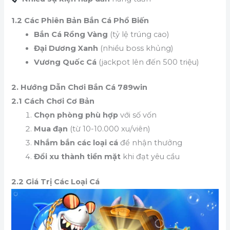
1.2 Các Phiên Bản Bắn Cá Phổ Biến
Bắn Cá Rồng Vàng
(tỷ lệ trúng cao)
Đại Dương Xanh
(nhiều boss khủng)
Vương Quốc Cá
(jackpot lên đến 500 triệu)
2. Hướng Dẫn Chơi Bắn Cá 789win
2.1 Cách Chơi Cơ Bản
Chọn phòng phù hợp
với số vốn
Mua đạn
(từ 10-10.000 xu/viên)
Nhắm bắn các loại cá
để nhận thưởng
Đổi xu thành tiền mặt
khi đạt yêu cầu
2.2 Giá Trị Các Loại Cá