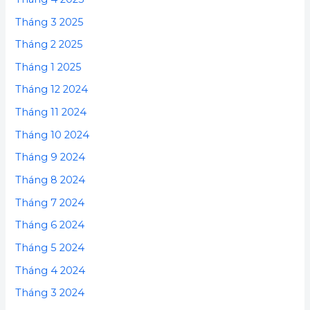
Tháng 3 2025
Tháng 2 2025
Tháng 1 2025
Tháng 12 2024
Tháng 11 2024
Tháng 10 2024
Tháng 9 2024
Tháng 8 2024
Tháng 7 2024
Tháng 6 2024
Tháng 5 2024
Tháng 4 2024
Tháng 3 2024