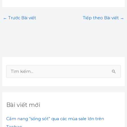
←
Trước Bài viết
Tiếp theo Bài viết
→
T
ì
m
k
Bài viết mới
i
ế
Cẩm nang “sống sót” qua các mùa sale lớn trên
m
Taobao.