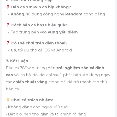
6. Câu Hỏi Thường Gặp
Bắn cá 789win có bịp không?
→
Không
, sử dụng công nghệ
Random
công bằng
Cách bắn cá boss hiệu quả?
→ Tập trung bắn vào
vùng yếu điểm
Có thể chơi trên điện thoại?
→
Có
, tối ưu cho cả iOS và Android
7. Kết Luận
Bắn cá 789win mang đến
trải nghiệm săn cá đỉnh
cao
với cơ hội đổi đời chỉ sau 1 phát bắn. Áp dụng ngay
các
chiến thuật vàng
trong bài để trở thành cao thủ
bắn cá!
Chơi có trách nhiệm:
• Không dành cho người <18 tuổi
• Đặt giới hạn thời gian và tài chính rõ ràng