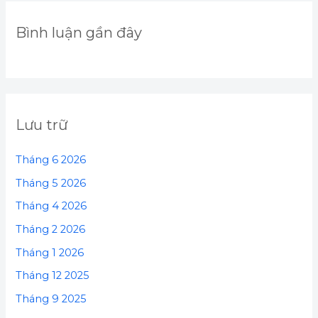
Bình luận gần đây
Lưu trữ
Tháng 6 2026
Tháng 5 2026
Tháng 4 2026
Tháng 2 2026
Tháng 1 2026
Tháng 12 2025
Tháng 9 2025