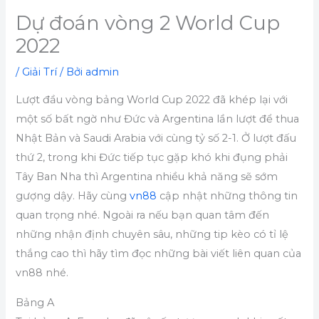
Dự đoán vòng 2 World Cup
2022
/
Giải Trí
/ Bởi
admin
Lượt đầu vòng bảng World Cup 2022 đã khép lại với
một số bất ngờ như Đức và Argentina lần lượt để thua
Nhật Bản và Saudi Arabia với cùng tỷ số 2-1. Ở lượt đấu
thứ 2, trong khi Đức tiếp tục gặp khó khi đụng phải
Tây Ban Nha thì Argentina nhiều khả năng sẽ sớm
gượng dậy. Hãy cùng
vn88
cập nhật những thông tin
quan trọng nhé. Ngoài ra nếu bạn quan tâm đến
những nhận định chuyên sâu, những tip kèo có tỉ lệ
thắng cao thì hãy tìm đọc những bài viết liên quan của
vn88 nhé.
Bảng A