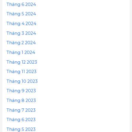
Tháng 6 2024
Tháng 5 2024
Tháng 4 2024
Tháng 3 2024
Tháng 2 2024
Tháng 1 2024
Tháng 12 2023
Tháng 11 2023
Tháng 10 2023
Tháng 9 2023
Tháng 8 2023
Tháng 7 2023
Tháng 6 2023
Tháng 5 2023