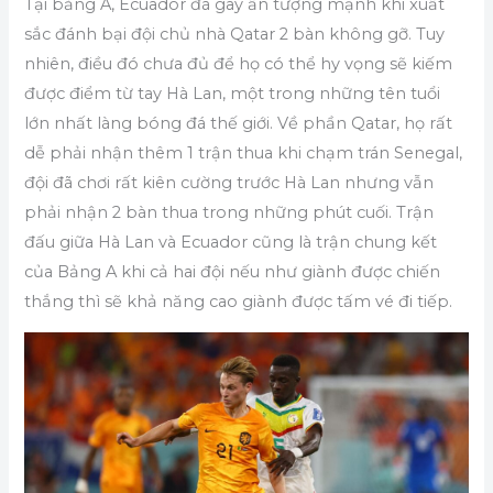
Tại bảng A, Ecuador đã gây ấn tượng mạnh khi xuất
sắc đánh bại đội chủ nhà Qatar 2 bàn không gỡ. Tuy
nhiên, điều đó chưa đủ để họ có thể hy vọng sẽ kiếm
được điểm từ tay Hà Lan, một trong những tên tuổi
lớn nhất làng bóng đá thế giới. Về phần Qatar, họ rất
dễ phải nhận thêm 1 trận thua khi chạm trán Senegal,
đội đã chơi rất kiên cường trước Hà Lan nhưng vẫn
phải nhận 2 bàn thua trong những phút cuối. Trận
đấu giữa Hà Lan và Ecuador cũng là trận chung kết
của Bảng A khi cả hai đội nếu như giành được chiến
thắng thì sẽ khả năng cao giành được tấm vé đi tiếp.