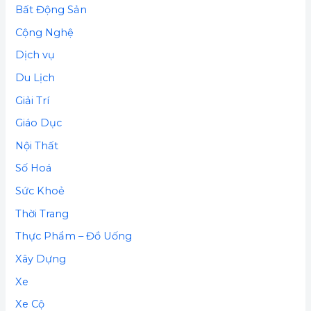
Bất Động Sản
Cộng Nghệ
Dịch vụ
Du Lịch
Giải Trí
Giáo Dục
Nội Thất
Số Hoá
Sức Khoẻ
Thời Trang
Thực Phẩm – Đồ Uống
Xây Dựng
Xe
Xe Cộ