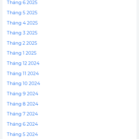
Tháng 6 2025
Tháng 5 2025
Tháng 4 2025
Tháng 3 2025
Tháng 2 2025
Tháng 1 2025
Tháng 12 2024
Tháng 11 2024
Tháng 10 2024
Tháng 9 2024
Tháng 8 2024
Tháng 7 2024
Tháng 6 2024
Tháng 5 2024