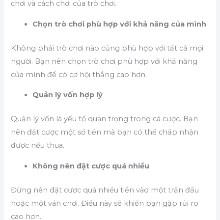
chơi và cách chơi của trò chơi.
Chọn trò chơi phù hợp với khả năng của mình
Không phải trò chơi nào cũng phù hợp với tất cả mọi
người. Bạn nên chọn trò chơi phù hợp với khả năng
của mình để có cơ hội thắng cao hơn.
Quản lý vốn hợp lý
Quản lý vốn là yếu tố quan trọng trong cá cược. Bạn
nên đặt cược một số tiền mà bạn có thể chấp nhận
được nếu thua.
Không nên đặt cược quá nhiều
Đừng nên đặt cược quá nhiều tiền vào một trận đấu
hoặc một ván chơi. Điều này sẽ khiến bạn gặp rủi ro
cao hơn.