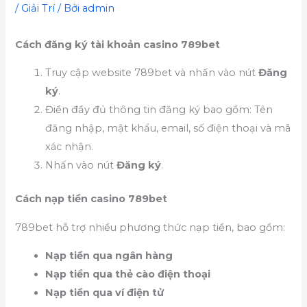
/
Giải Trí
/ Bởi
admin
Cách đăng ký tài khoản casino 789bet
Truy cập website 789bet và nhấn vào nút
Đăng
ký
.
Điền đầy đủ thông tin đăng ký bao gồm: Tên
đăng nhập, mật khẩu, email, số điện thoại và mã
xác nhận.
Nhấn vào nút
Đăng ký
.
Cách nạp tiền casino 789bet
789bet hỗ trợ nhiều phương thức nạp tiền, bao gồm:
Nạp tiền qua ngân hàng
Nạp tiền qua thẻ cào điện thoại
Nạp tiền qua ví điện tử