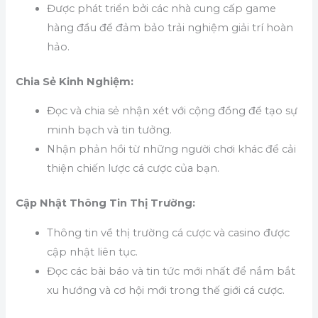
Được phát triển bởi các nhà cung cấp game
hàng đầu để đảm bảo trải nghiệm giải trí hoàn
hảo.
Chia Sẻ Kinh Nghiệm:
Đọc và chia sẻ nhận xét với cộng đồng để tạo sự
minh bạch và tin tưởng.
Nhận phản hồi từ những người chơi khác để cải
thiện chiến lược cá cược của bạn.
Cập Nhật Thông Tin Thị Trường:
Thông tin về thị trường cá cược và casino được
cập nhật liên tục.
Đọc các bài báo và tin tức mới nhất để nắm bắt
xu hướng và cơ hội mới trong thế giới cá cược.