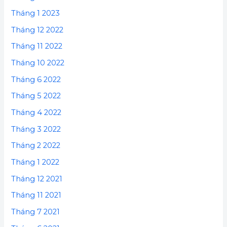
Tháng 1 2023
Tháng 12 2022
Tháng 11 2022
Tháng 10 2022
Tháng 6 2022
Tháng 5 2022
Tháng 4 2022
Tháng 3 2022
Tháng 2 2022
Tháng 1 2022
Tháng 12 2021
Tháng 11 2021
Tháng 7 2021