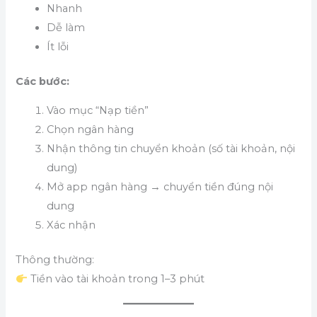
Nhanh
Dễ làm
Ít lỗi
Các bước:
Vào mục “Nạp tiền”
Chọn ngân hàng
Nhận thông tin chuyển khoản (số tài khoản, nội
dung)
Mở app ngân hàng → chuyển tiền đúng nội
dung
Xác nhận
Thông thường:
Tiền vào tài khoản trong 1–3 phút