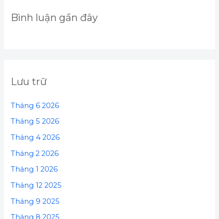
Bình luận gần đây
Lưu trữ
Tháng 6 2026
Tháng 5 2026
Tháng 4 2026
Tháng 2 2026
Tháng 1 2026
Tháng 12 2025
Tháng 9 2025
Tháng 8 2025