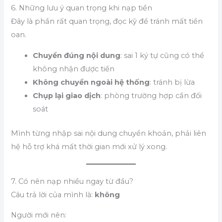
6. Những lưu ý quan trọng khi nạp tiền
Đây là phần rất quan trọng, đọc kỹ để tránh mất tiền
oan.
Chuyển đúng nội dung
: sai 1 ký tự cũng có thể
không nhận được tiền
Không chuyển ngoài hệ thống
: tránh bị lừa
Chụp lại giao dịch
: phòng trường hợp cần đối
soát
Mình từng nhập sai nội dung chuyển khoản, phải liên
hệ hỗ trợ khá mất thời gian mới xử lý xong.
7. Có nên nạp nhiều ngay từ đầu?
Câu trả lời của mình là:
không
Người mới nên: