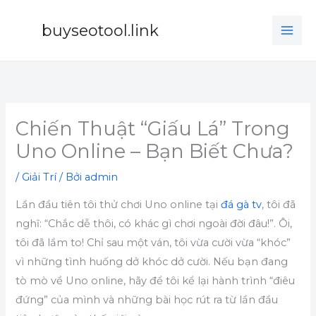
Nhảy
tới
buyseotool.link
nội
dung
Chiến Thuật “Giấu Lá” Trong
Uno Online – Bạn Biết Chưa?
/
Giải Trí
/ Bởi
admin
Lần đầu tiên tôi thử chơi Uno online tại
đá gà tv
, tôi đã
nghĩ: “Chắc dễ thôi, có khác gì chơi ngoài đời đâu!”. Ôi,
tôi đã lầm to! Chỉ sau một ván, tôi vừa cười vừa “khóc”
vì những tình huống dở khóc dở cười. Nếu bạn đang
tò mò về Uno online, hãy để tôi kể lại hành trình “điêu
đứng” của mình và những bài học rút ra từ lần đầu