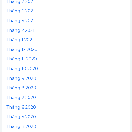
Tháng 7 2021
Tháng 6 2021
Tháng 5 2021
Tháng 2 2021
Tháng 1 2021
Tháng 12 2020
Tháng 11 2020
Tháng 10 2020
Tháng 9 2020
Tháng 8 2020
Tháng 7 2020
Tháng 6 2020
Tháng 5 2020
Tháng 4 2020