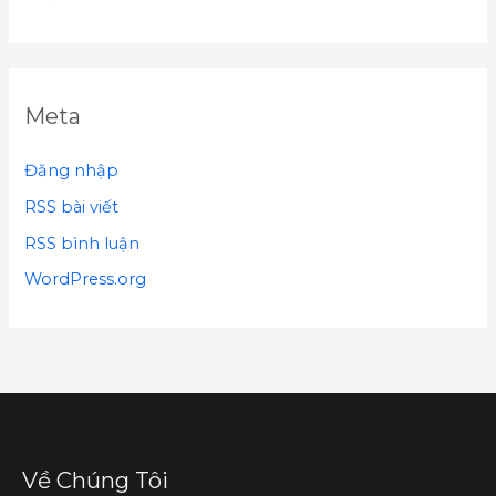
Meta
Đăng nhập
RSS bài viết
RSS bình luận
WordPress.org
Về Chúng Tôi