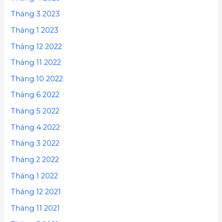
Tháng 3 2023
Tháng 1 2023
Tháng 12 2022
Tháng 11 2022
Tháng 10 2022
Tháng 6 2022
Tháng 5 2022
Tháng 4 2022
Tháng 3 2022
Tháng 2 2022
Tháng 1 2022
Tháng 12 2021
Tháng 11 2021