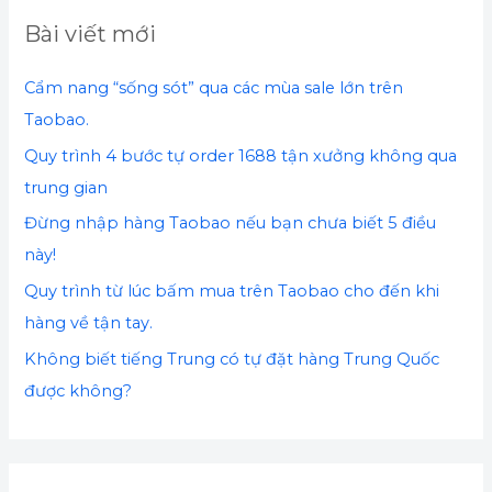
k
Bài viết mới
i
ế
Cẩm nang “sống sót” qua các mùa sale lớn trên
m
Taobao.
:
Quy trình 4 bước tự order 1688 tận xưởng không qua
trung gian
Đừng nhập hàng Taobao nếu bạn chưa biết 5 điều
này!
Quy trình từ lúc bấm mua trên Taobao cho đến khi
hàng về tận tay.
Không biết tiếng Trung có tự đặt hàng Trung Quốc
được không?