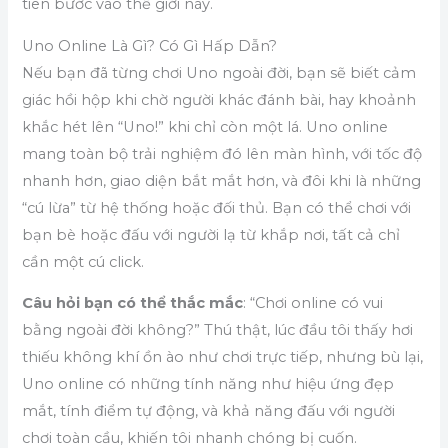
tiên bước vào thế giới này.
Uno Online Là Gì? Có Gì Hấp Dẫn?
Nếu bạn đã từng chơi Uno ngoài đời, bạn sẽ biết cảm
giác hồi hộp khi chờ người khác đánh bài, hay khoảnh
khắc hét lên “Uno!” khi chỉ còn một lá. Uno online
mang toàn bộ trải nghiệm đó lên màn hình, với tốc độ
nhanh hơn, giao diện bắt mắt hơn, và đôi khi là những
“cú lừa” từ hệ thống hoặc đối thủ. Bạn có thể chơi với
bạn bè hoặc đấu với người lạ từ khắp nơi, tất cả chỉ
cần một cú click.
Câu hỏi bạn có thể thắc mắc
: “Chơi online có vui
bằng ngoài đời không?” Thú thật, lúc đầu tôi thấy hơi
thiếu không khí ồn ào như chơi trực tiếp, nhưng bù lại,
Uno online có những tính năng như hiệu ứng đẹp
mắt, tính điểm tự động, và khả năng đấu với người
chơi toàn cầu, khiến tôi nhanh chóng bị cuốn.