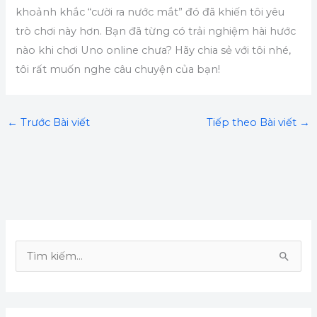
khoảnh khắc “cười ra nước mắt” đó đã khiến tôi yêu
trò chơi này hơn. Bạn đã từng có trải nghiệm hài hước
nào khi chơi Uno online chưa? Hãy chia sẻ với tôi nhé,
tôi rất muốn nghe câu chuyện của bạn!
←
Trước Bài viết
Tiếp theo Bài viết
→
T
ì
m