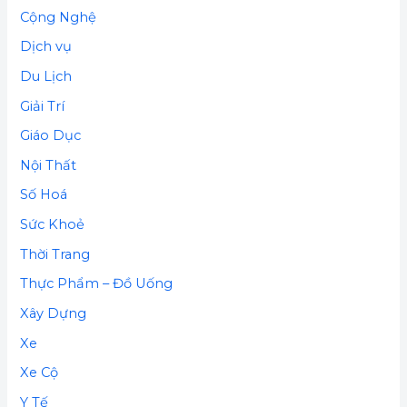
Cộng Nghệ
Dịch vụ
Du Lịch
Giải Trí
Giáo Dục
Nội Thất
Số Hoá
Sức Khoẻ
Thời Trang
Thực Phẩm – Đồ Uống
Xây Dựng
Xe
Xe Cộ
Y Tế