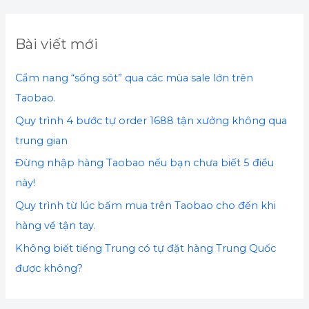
m
k
Bài viết mới
i
ế
Cẩm nang “sống sót” qua các mùa sale lớn trên
m
Taobao.
:
Quy trình 4 bước tự order 1688 tận xưởng không qua
trung gian
Đừng nhập hàng Taobao nếu bạn chưa biết 5 điều
này!
Quy trình từ lúc bấm mua trên Taobao cho đến khi
hàng về tận tay.
Không biết tiếng Trung có tự đặt hàng Trung Quốc
được không?