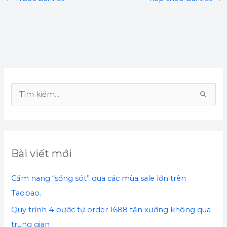
T
ì
m
k
Bài viết mới
i
ế
Cẩm nang “sống sót” qua các mùa sale lớn trên
m
Taobao.
:
Quy trình 4 bước tự order 1688 tận xưởng không qua
trung gian