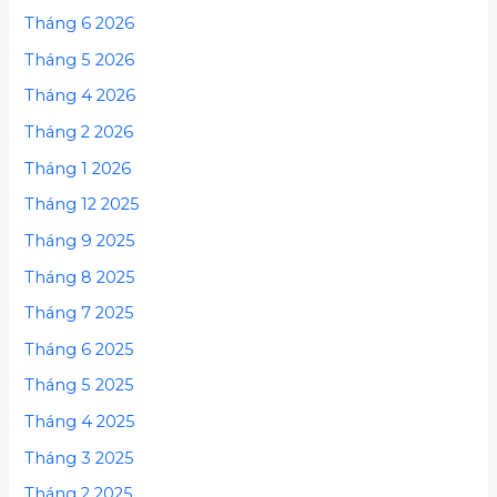
Tháng 6 2026
Tháng 5 2026
Tháng 4 2026
Tháng 2 2026
Tháng 1 2026
Tháng 12 2025
Tháng 9 2025
Tháng 8 2025
Tháng 7 2025
Tháng 6 2025
Tháng 5 2025
Tháng 4 2025
Tháng 3 2025
Tháng 2 2025