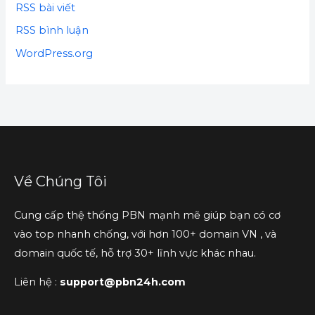
RSS bài viết
RSS bình luận
WordPress.org
Về Chúng Tôi
Cung cấp thệ thống PBN mạnh mẽ giúp bạn có cơ
vào top nhanh chống, với hơn 100+ domain VN , và
domain quốc tế, hỗ trợ 30+ lĩnh vực khác nhau.
Liên hệ :
support@pbn24h.com