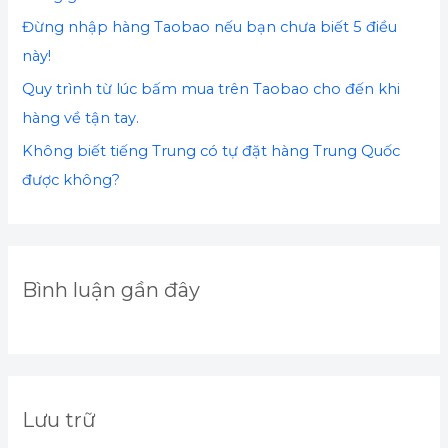
Đừng nhập hàng Taobao nếu bạn chưa biết 5 điều
này!
Quy trình từ lúc bấm mua trên Taobao cho đến khi
hàng về tận tay.
Không biết tiếng Trung có tự đặt hàng Trung Quốc
được không?
Bình luận gần đây
Lưu trữ