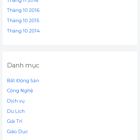
Tháng 11 2016
Tháng 10 2016
Tháng 10 2015
Tháng 10 2014
Danh mục
Bất Động Sản
Cộng Nghệ
Dịch vụ
Du Lịch
Giải Trí
Giáo Dục