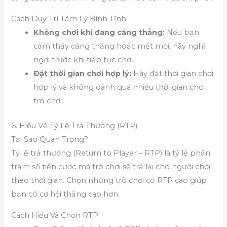
Cách Duy Trì Tâm Lý Bình Tĩnh
Không chơi khi đang căng thẳng:
Nếu bạn
cảm thấy căng thẳng hoặc mệt mỏi, hãy nghỉ
ngơi trước khi tiếp tục chơi.
Đặt thời gian chơi hợp lý:
Hãy đặt thời gian chơi
hợp lý và không dành quá nhiều thời gian cho
trò chơi.
6. Hiểu Về Tỷ Lệ Trả Thưởng (RTP)
Tại Sao Quan Trọng?
Tỷ lệ trả thưởng (Return to Player – RTP) là tỷ lệ phần
trăm số tiền cược mà trò chơi sẽ trả lại cho người chơi
theo thời gian. Chọn những trò chơi có RTP cao giúp
bạn có cơ hội thắng cao hơn.
Cách Hiểu Và Chọn RTP