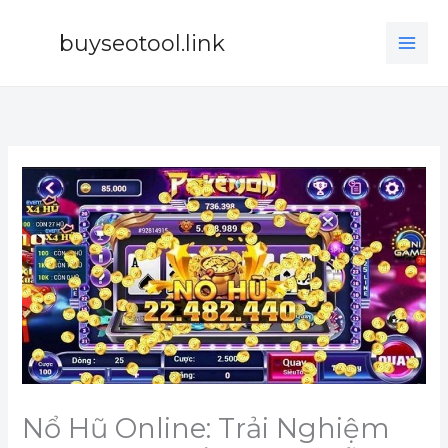
Nhảy
tới
buyseotool.link
nội
dung
Nổ Hũ Online: Trải Nghiệm