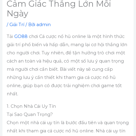
Cảm Giác Thắng Lớn Mỗi
Ngày
/
Giải Trí
/ Bởi
admin
Tải
GO88
chơi Cá cược nổ hũ online là một hình thức
giải trí phổ biến và hấp dẫn, mang lại cơ hội thắng lớn
cho người chơi. Tuy nhiên, để tận hưởng trò chơi một
cách an toàn và hiệu quả, có một số lưu ý quan trọng
mà người chơi cần biết. Bài viết này sẽ cung cấp
những lưu ý cần thiết khi tham gia cá cược nổ hũ
online, giúp bạn có được trải nghiệm chơi game tốt
nhất.
1. Chọn Nhà Cái Uy Tín
Tại Sao Quan Trọng?
Chọn một nhà cái uy tín là bước đầu tiên và quan trọng
nhất khi tham gia cá cược nổ hũ online. Nhà cái uy tín