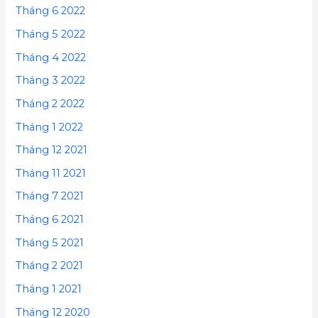
Tháng 6 2022
Tháng 5 2022
Tháng 4 2022
Tháng 3 2022
Tháng 2 2022
Tháng 1 2022
Tháng 12 2021
Tháng 11 2021
Tháng 7 2021
Tháng 6 2021
Tháng 5 2021
Tháng 2 2021
Tháng 1 2021
Tháng 12 2020