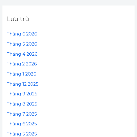
Lưu trữ
Tháng 6 2026
Tháng 5 2026
Tháng 4 2026
Tháng 2 2026
Tháng 1 2026
Tháng 12 2025
Tháng 9 2025
Tháng 8 2025
Tháng 7 2025
Tháng 6 2025
Tháng 5 2025