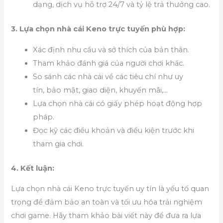
dạng, dịch vụ hỗ trợ 24/7 và tỷ lệ trả thưởng cao.
3. Lựa chọn nhà cái Keno trực tuyến phù hợp:
Xác định nhu cầu và sở thích của bản thân.
Tham khảo đánh giá của người chơi khác.
So sánh các nhà cái về các tiêu chí như uy
tín, bảo mật, giao diện, khuyến mãi,…
Lựa chọn nhà cái có giấy phép hoạt động hợp
pháp.
Đọc kỹ các điều khoản và điều kiện trước khi
tham gia chơi.
4. Kết luận:
Lựa chọn nhà cái Keno trực tuyến uy tín là yếu tố quan
trọng để đảm bảo an toàn và tối ưu hóa trải nghiệm
chơi game. Hãy tham khảo bài viết này để đưa ra lựa