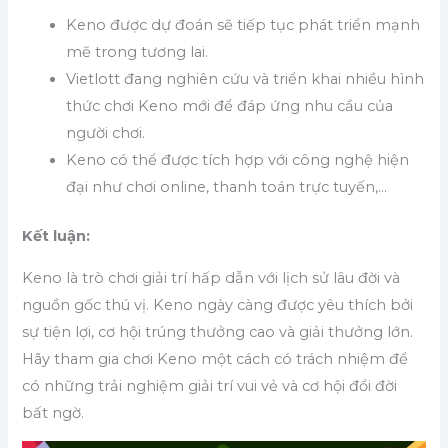
Keno được dự đoán sẽ tiếp tục phát triển mạnh
mẽ trong tương lai.
Vietlott đang nghiên cứu và triển khai nhiều hình
thức chơi Keno mới để đáp ứng nhu cầu của
người chơi.
Keno có thể được tích hợp với công nghệ hiện
đại như chơi online, thanh toán trực tuyến,…
Kết luận:
Keno là trò chơi giải trí hấp dẫn với lịch sử lâu đời và
nguồn gốc thú vị. Keno ngày càng được yêu thích bởi
sự tiện lợi, cơ hội trúng thưởng cao và giải thưởng lớn.
Hãy tham gia chơi Keno một cách có trách nhiệm để
có những trải nghiệm giải trí vui vẻ và cơ hội đổi đời
bất ngờ.