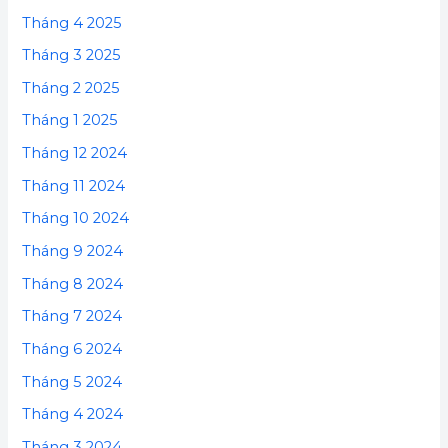
Tháng 4 2025
Tháng 3 2025
Tháng 2 2025
Tháng 1 2025
Tháng 12 2024
Tháng 11 2024
Tháng 10 2024
Tháng 9 2024
Tháng 8 2024
Tháng 7 2024
Tháng 6 2024
Tháng 5 2024
Tháng 4 2024
Tháng 3 2024