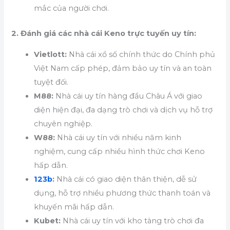
mắc của người chơi.
2. Đánh giá các nhà cái Keno trực tuyến uy tín:
Vietlott:
Nhà cái xổ số chính thức do Chính phủ
Việt Nam cấp phép, đảm bảo uy tín và an toàn
tuyệt đối.
M88:
Nhà cái uy tín hàng đầu Châu Á với giao
diện hiện đại, đa dạng trò chơi và dịch vụ hỗ trợ
chuyên nghiệp.
W88:
Nhà cái uy tín với nhiều năm kinh
nghiệm, cung cấp nhiều hình thức chơi Keno
hấp dẫn.
123b
:
Nhà cái có giao diện thân thiện, dễ sử
dụng, hỗ trợ nhiều phương thức thanh toán và
khuyến mãi hấp dẫn.
Kubet:
Nhà cái uy tín với kho tàng trò chơi đa