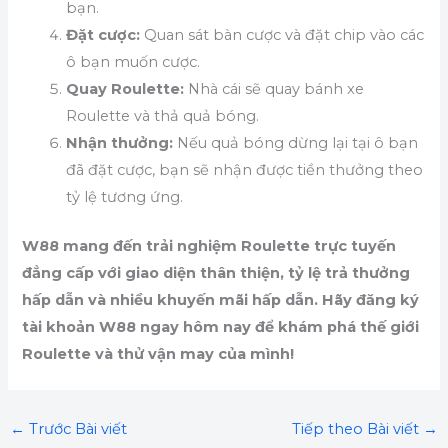
bạn.
Đặt cược:
Quan sát bàn cược và đặt chip vào các
ô bạn muốn cược.
Quay Roulette:
Nhà cái sẽ quay bánh xe
Roulette và thả quả bóng.
Nhận thưởng:
Nếu quả bóng dừng lại tại ô bạn
đã đặt cược, bạn sẽ nhận được tiền thưởng theo
tỷ lệ tương ứng.
W88 mang đến trải nghiệm Roulette trực tuyến
đẳng cấp với giao diện thân thiện, tỷ lệ trả thưởng
hấp dẫn và nhiều khuyến mãi hấp dẫn. Hãy đăng ký
tài khoản W88 ngay hôm nay để khám phá thế giới
Roulette và thử vận may của mình!
←
Trước Bài viết
Tiếp theo Bài viết
→