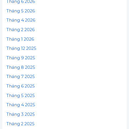
Tháng 6 2026
Tháng 5 2026
Tháng 4 2026
Tháng 2 2026
Tháng 1 2026
Tháng 12 2025
Tháng 9 2025
Tháng 8 2025
Tháng 7 2025
Tháng 6 2025
Tháng 5 2025
Tháng 4 2025
Tháng 3 2025
Tháng 2 2025