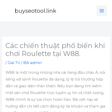
Nhảy
tới
buyseotool.link
nội
dung
Các chiến thuật phổ biến khi
chơi Roulette tại W88.
/
Giải Trí
/ Bởi
admin
W88 là một trong những nhà cái hàng đầu châu Á, nổi
tiếng với sảnh Roulette đa dạng, tỷ lệ trả thưởng hấp
dẫn và giao diện thân thiện. Nếu bạn đang tìm kiếm
một sân chơi Roulette trực tuyến uy tín và chất lượng,
W88 chính là sự lựa chọn hoàn hảo. Bài viết này sẽ
hướng dẫn chi tiết cách đăng ký tài khoản và tham gia