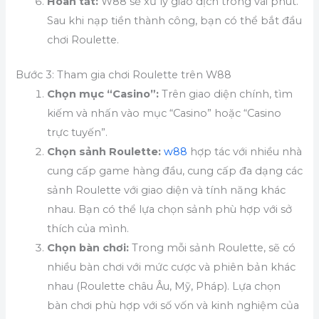
Hoàn tất:
W88 sẽ xử lý giao dịch trong vài phút.
Sau khi nạp tiền thành công, bạn có thể bắt đầu
chơi Roulette.
Bước 3: Tham gia chơi Roulette trên W88
Chọn mục “Casino”:
Trên giao diện chính, tìm
kiếm và nhấn vào mục “Casino” hoặc “Casino
trực tuyến”.
Chọn sảnh Roulette:
w88
hợp tác với nhiều nhà
cung cấp game hàng đầu, cung cấp đa dạng các
sảnh Roulette với giao diện và tính năng khác
nhau. Bạn có thể lựa chọn sảnh phù hợp với sở
thích của mình.
Chọn bàn chơi:
Trong mỗi sảnh Roulette, sẽ có
nhiều bàn chơi với mức cược và phiên bản khác
nhau (Roulette châu Âu, Mỹ, Pháp). Lựa chọn
bàn chơi phù hợp với số vốn và kinh nghiệm của