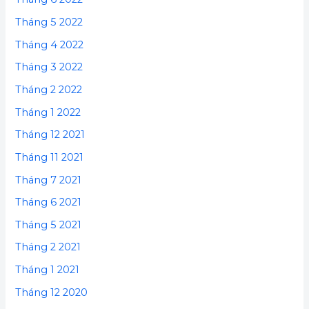
Tháng 5 2022
Tháng 4 2022
Tháng 3 2022
Tháng 2 2022
Tháng 1 2022
Tháng 12 2021
Tháng 11 2021
Tháng 7 2021
Tháng 6 2021
Tháng 5 2021
Tháng 2 2021
Tháng 1 2021
Tháng 12 2020