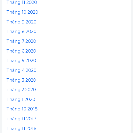
Tháng 11 2020
Tháng 10 2020
Tháng 9 2020
Tháng 8 2020
Tháng 7 2020
Tháng 6 2020
Tháng 5 2020
Tháng 4 2020
Tháng 3 2020
Tháng 2 2020
Tháng 1 2020
Tháng 10 2018
Tháng 11 2017
Tháng 11 2016