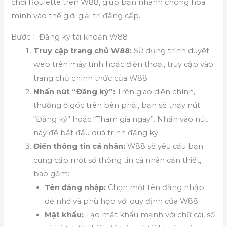
chơi Roulette trên W88, giúp bạn nhanh chóng hòa
mình vào thế giới giải trí đẳng cấp.
Bước 1: Đăng ký tài khoản W88
Truy cập trang chủ W88:
Sử dụng trình duyệt
web trên máy tính hoặc điện thoại, truy cập vào
trang chủ chính thức của W88.
Nhấn nút “Đăng ký”:
Trên giao diện chính,
thường ở góc trên bên phải, bạn sẽ thấy nút
“Đăng ký” hoặc “Tham gia ngay”. Nhấn vào nút
này để bắt đầu quá trình đăng ký.
Điền thông tin cá nhân:
W88 sẽ yêu cầu bạn
cung cấp một số thông tin cá nhân cần thiết,
bao gồm:
Tên đăng nhập:
Chọn một tên đăng nhập
dễ nhớ và phù hợp với quy định của W88.
Mật khẩu:
Tạo mật khẩu mạnh với chữ cái, số