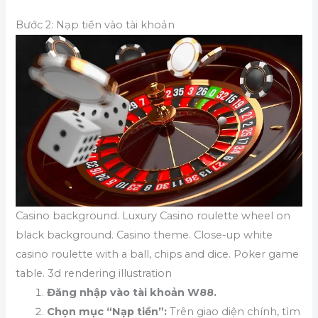
Bước 2: Nạp tiền vào tài khoản
Casino background. Luxury Casino roulette wheel on
black background. Casino theme. Close-up white
casino roulette with a ball, chips and dice. Poker game
table. 3d rendering illustration
Đăng nhập vào tài khoản W88.
Chọn mục “Nạp tiền”:
Trên giao diện chính, tìm