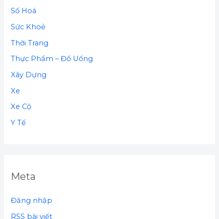
Số Hoá
Sức Khoẻ
Thời Trang
Thực Phẩm – Đồ Uống
Xây Dựng
Xe
Xe Cộ
Y Tế
Meta
Đăng nhập
RSS bài viết