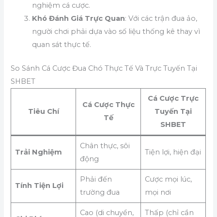
nghiệm cá cược.
Khó Đánh Giá Trực Quan
: Với các trận đua ảo,
người chơi phải dựa vào số liệu thống kê thay vì
quan sát thực tế.
So Sánh Cá Cược Đua Chó Thực Tế Và Trực Tuyến Tại
SHBET
Cá Cược Trực
Cá Cược Thực
Tiêu Chí
Tuyến Tại
Tế
SHBET
Chân thực, sôi
Trải Nghiệm
Tiện lợi, hiện đại
động
Phải đến
Cược mọi lúc,
Tính Tiện Lợi
trường đua
mọi nơi
Cao (di chuyển,
Thấp (chỉ cần