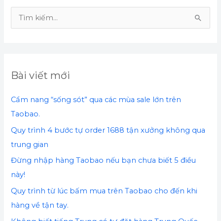
T
ì
m
k
Bài viết mới
i
ế
Cẩm nang “sống sót” qua các mùa sale lớn trên
m
Taobao.
:
Quy trình 4 bước tự order 1688 tận xưởng không qua
trung gian
Đừng nhập hàng Taobao nếu bạn chưa biết 5 điều
này!
Quy trình từ lúc bấm mua trên Taobao cho đến khi
hàng về tận tay.