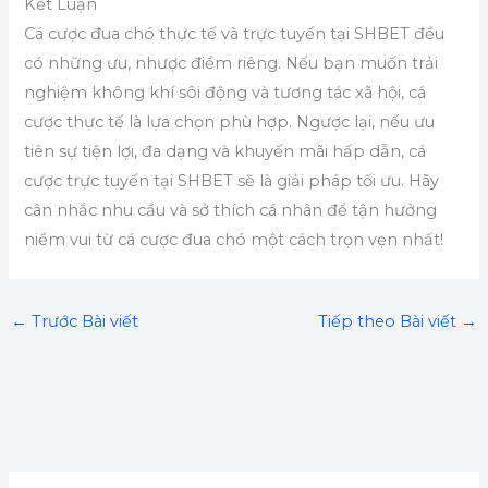
Kết Luận
Cá cược đua chó thực tế và trực tuyến tại SHBET đều
có những ưu, nhược điểm riêng. Nếu bạn muốn trải
nghiệm không khí sôi động và tương tác xã hội, cá
cược thực tế là lựa chọn phù hợp. Ngược lại, nếu ưu
tiên sự tiện lợi, đa dạng và khuyến mãi hấp dẫn, cá
cược trực tuyến tại SHBET sẽ là giải pháp tối ưu. Hãy
cân nhắc nhu cầu và sở thích cá nhân để tận hưởng
niềm vui từ cá cược đua chó một cách trọn vẹn nhất!
←
Trước Bài viết
Tiếp theo Bài viết
→