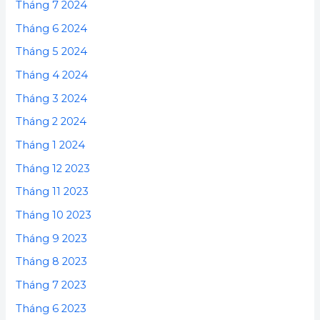
Tháng 7 2024
Tháng 6 2024
Tháng 5 2024
Tháng 4 2024
Tháng 3 2024
Tháng 2 2024
Tháng 1 2024
Tháng 12 2023
Tháng 11 2023
Tháng 10 2023
Tháng 9 2023
Tháng 8 2023
Tháng 7 2023
Tháng 6 2023