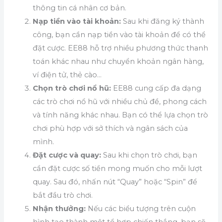
thông tin cá nhân cơ bản.
Nạp tiền vào tài khoản:
Sau khi đăng ký thành
công, bạn cần nạp tiền vào tài khoản để có thể
đặt cược. EE88 hỗ trợ nhiều phương thức thanh
toán khác nhau như chuyển khoản ngân hàng,
ví điện tử, thẻ cào…
Chọn trò chơi nổ hũ:
EE88 cung cấp đa dạng
các trò chơi nổ hũ với nhiều chủ đề, phong cách
và tính năng khác nhau. Bạn có thể lựa chọn trò
chơi phù hợp với sở thích và ngân sách của
mình.
Đặt cược và quay:
Sau khi chọn trò chơi, bạn
cần đặt cược số tiền mong muốn cho mỗi lượt
quay. Sau đó, nhấn nút “Quay” hoặc “Spin” để
bắt đầu trò chơi.
Nhận thưởng:
Nếu các biểu tượng trên cuộn