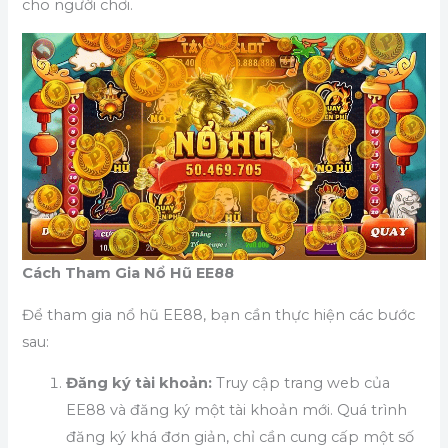
cho người chơi.
Cách Tham Gia Nổ Hũ EE88
Để tham gia nổ hũ EE88, bạn cần thực hiện các bước
sau:
Đăng ký tài khoản:
Truy cập trang web của
EE88 và đăng ký một tài khoản mới. Quá trình
đăng ký khá đơn giản, chỉ cần cung cấp một số