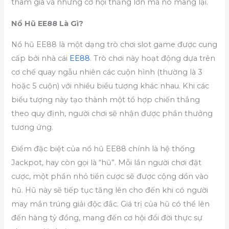
tham gia và những cơ hội thắng lớn mà nó mang lại.
Nổ Hũ EE88 Là Gì?
Nổ hũ EE88 là một dạng trò chơi slot game được cung
cấp bởi nhà cái
EE88
. Trò chơi này hoạt động dựa trên
cơ chế quay ngẫu nhiên các cuộn hình (thường là 3
hoặc 5 cuộn) với nhiều biểu tượng khác nhau. Khi các
biểu tượng này tạo thành một tổ hợp chiến thắng
theo quy định, người chơi sẽ nhận được phần thưởng
tương ứng.
Điểm đặc biệt của nổ hũ EE88 chính là hệ thống
Jackpot, hay còn gọi là “hũ”. Mỗi lần người chơi đặt
cược, một phần nhỏ tiền cược sẽ được cộng dồn vào
hũ. Hũ này sẽ tiếp tục tăng lên cho đến khi có người
may mắn trúng giải độc đắc. Giá trị của hũ có thể lên
đến hàng tỷ đồng, mang đến cơ hội đổi đời thực sự