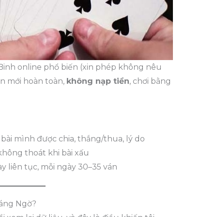
Binh online phổ biến (xin phép không nêu
oản mới hoàn toàn,
không nạp tiền
, chơi bằng
bài mình được chia, thắng/thua, lý do
không thoát khi bài xấu
y liên tục, mỗi ngày 30–35 ván
Đáng Ngờ?