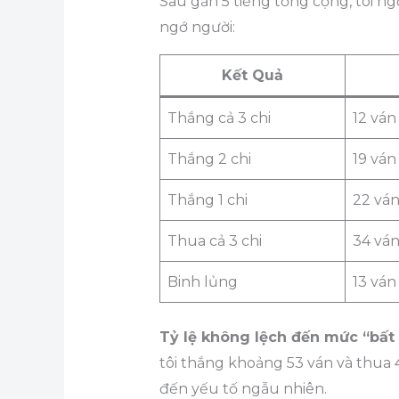
Sau gần 5 tiếng tổng cộng, tôi ngồi
ngớ người:
Kết Quả
Thắng cả 3 chi
12 ván
Thắng 2 chi
19 ván
Thắng 1 chi
22 vá
Thua cả 3 chi
34 vá
Binh lủng
13 ván
Tỷ lệ không lệch đến mức “bất
tôi thắng khoảng 53 ván và thua 
đến yếu tố ngẫu nhiên.