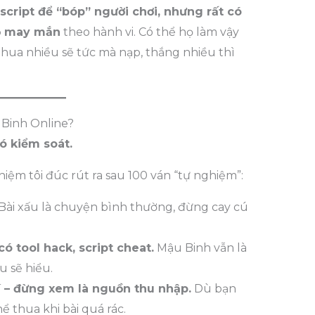
cript để “bóp” người chơi, nhưng rất có
độ may mắn
theo hành vi. Có thể họ làm vậy
thua nhiều sẽ tức mà nạp, thắng nhiều thì
 Binh Online?
có kiểm soát.
iệm tôi đúc rút ra sau 100 ván “tự nghiệm”:
Bài xấu là chuyện bình thường, đừng cay cú
có tool hack, script cheat.
Mậu Binh vẫn là
u sẽ hiểu.
í – đừng xem là nguồn thu nhập.
Dù bạn
hể thua khi bài quá rác.