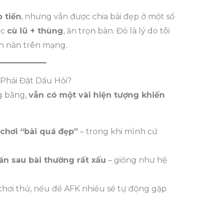
 tiền
, nhưng vẫn được chia bài đẹp ở một số
ợc
cù lũ + thùng
, ăn trọn bàn. Đó là lý do tôi
n nàn trên mạng.
Phải Đặt Dấu Hỏi?
g bằng,
vẫn có một vài hiện tượng khiến
chơi “bài quá đẹp”
– trong khi mình cứ
ván sau bài thường rất xấu
– giống như hệ
 chơi thử, nếu để AFK nhiều sẽ tự động gặp