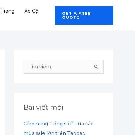
 Trang
Xe Cộ
GET A FREE
QUOTE
T
ì
m
k
Bài viết mới
i
ế
Cẩm nang “sống sót” qua các
m
mùa sale lớn trên Taobao.