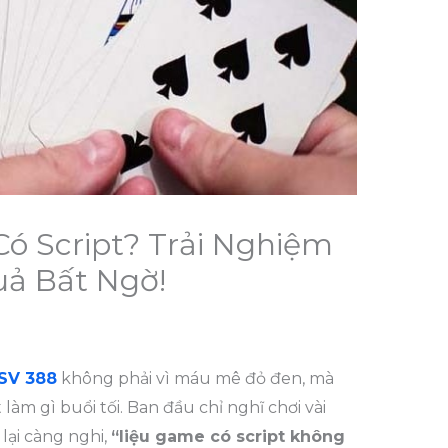
Có Script? Trải Nghiệm
uả Bất Ngờ!
SV 388
không phải vì máu mê đỏ đen, mà
làm gì buổi tối. Ban đầu chỉ nghĩ chơi vài
lại càng nghi,
“liệu game có script không