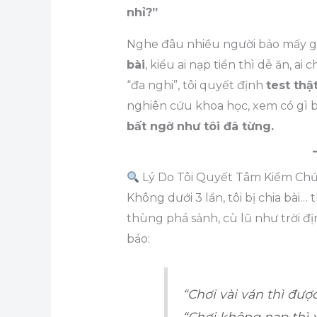
nhỉ?”
Nghe đâu nhiều người bảo mấy g
bài
, kiểu ai nạp tiền thì dễ ăn, ai
“đa nghi”, tôi quyết định
test thậ
nghiên cứu khoa học, xem có gì 
bất ngờ như tôi đã từng.
Lý Do Tôi Quyết Tâm Kiểm Chứ
Không dưới 3 lần, tôi bị chia bài
thùng phá sảnh, cù lũ như trời 
bảo:
“Chơi vài ván thì được
“Chơi không nạp thì x