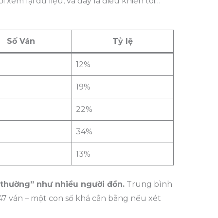
 xem lại dữ liệu, và đây là điều khiến tôi…
Số Ván
Tỷ lệ
12%
19%
n
22%
n
34%
13%
 thường” như nhiều người đồn.
Trung bình
47 ván – một con số khá cân bằng nếu xét