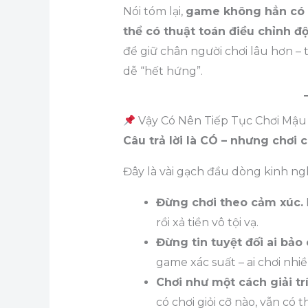
Nói tóm lại,
game không hẳn có s
thể có thuật toán điều chỉnh 
để giữ chân người chơi lâu hơn – 
dễ “hết hứng”.
Vậy Có Nên Tiếp Tục Chơi Mậu
Câu trả lời là CÓ – nhưng chơi 
Đây là vài gạch đầu dòng kinh ngh
Đừng chơi theo cảm xúc.
rồi xả tiền vô tội vạ.
Đừng tin tuyệt đối ai bảo 
game xác suất – ai chơi nhiề
Chơi như một cách giải tr
có chơi giỏi cỡ nào, vẫn có t