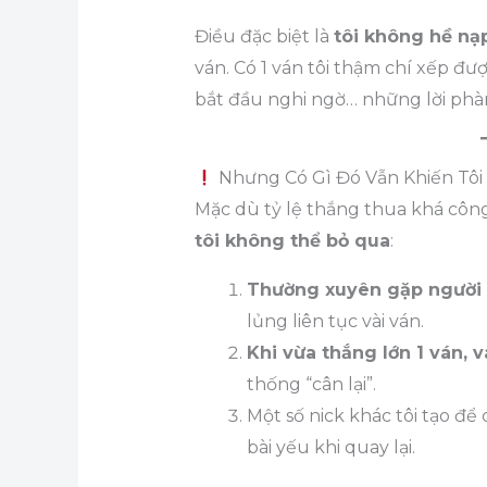
Điều đặc biệt là
tôi không hề nạp
ván. Có 1 ván tôi thậm chí xếp đư
bắt đầu nghi ngờ… những lời phà
Nhưng Có Gì Đó Vẫn Khiến Tôi 
Mặc dù tỷ lệ thắng thua khá côn
tôi không thể bỏ qua
:
Thường xuyên gặp người 
lủng liên tục vài ván.
Khi vừa thắng lớn 1 ván, 
thống “cân lại”.
Một số nick khác tôi tạo để
bài yếu khi quay lại.