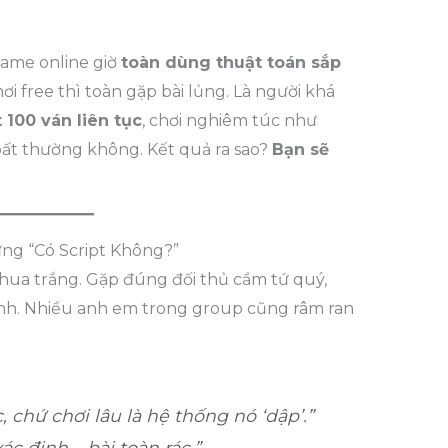
ame online giờ
toàn dùng thuật toán sắp
 chơi free thì toàn gặp bài lủng. Là người khá
t 100 ván liên tục
, chơi nghiêm túc như
bất thường không. Kết quả ra sao?
Bạn sẽ
ng “Có Script Không?”
… thua trắng. Gặp đúng đối thủ cầm tứ quý,
định. Nhiều anh em trong group cũng râm ran
, chứ chơi lâu là hệ thống nó ‘dập’.”
ác định – bài toàn rác.”