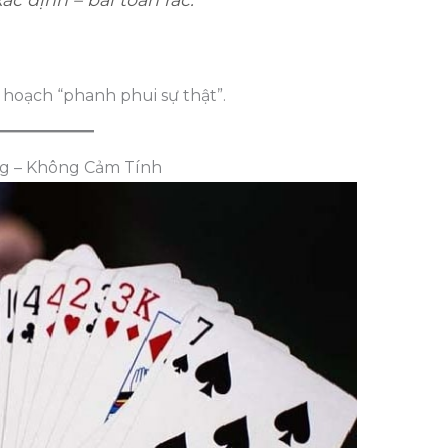
ế hoạch “phanh phui sự thật”.
ng – Không Cảm Tính