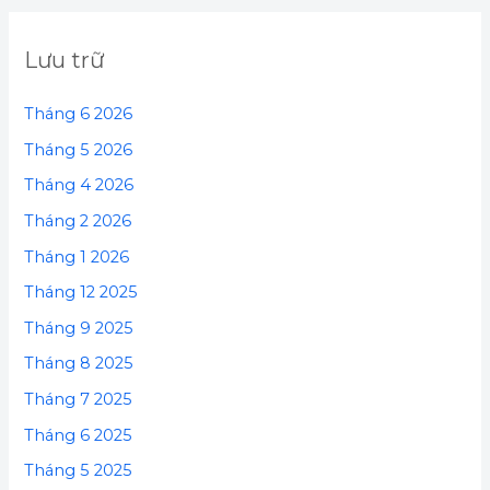
Lưu trữ
Tháng 6 2026
Tháng 5 2026
Tháng 4 2026
Tháng 2 2026
Tháng 1 2026
Tháng 12 2025
Tháng 9 2025
Tháng 8 2025
Tháng 7 2025
Tháng 6 2025
Tháng 5 2025