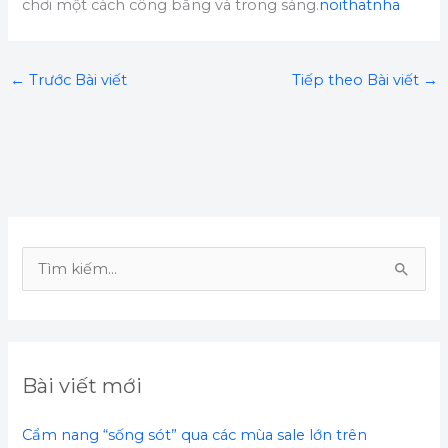
chơi một cách công bằng và trong sáng.
noithatnha
←
Trước Bài viết
Tiếp theo Bài viết
→
T
ì
m
k
Bài viết mới
i
ế
Cẩm nang “sống sót” qua các mùa sale lớn trên
m