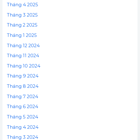
Tháng 4 2025
Tháng 3 2025
Tháng 2 2025
Tháng 1 2025
Tháng 12 2024
Tháng 11 2024
Tháng 10 2024
Tháng 9 2024
Tháng 8 2024
Tháng 7 2024
Tháng 6 2024
Tháng 5 2024
Tháng 4 2024
Tháng 3 2024