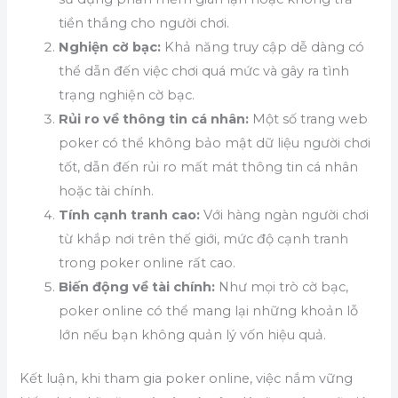
tiền thắng cho người chơi.
Nghiện cờ bạc:
Khả năng truy cập dễ dàng có
thể dẫn đến việc chơi quá mức và gây ra tình
trạng nghiện cờ bạc.
Rủi ro về thông tin cá nhân:
Một số trang web
poker có thể không bảo mật dữ liệu người chơi
tốt, dẫn đến rủi ro mất mát thông tin cá nhân
hoặc tài chính.
Tính cạnh tranh cao:
Với hàng ngàn người chơi
từ khắp nơi trên thế giới, mức độ cạnh tranh
trong poker online rất cao.
Biến động về tài chính:
Như mọi trò cờ bạc,
poker online có thể mang lại những khoản lỗ
lớn nếu bạn không quản lý vốn hiệu quả.
Kết luận, khi tham gia poker online, việc nắm vững