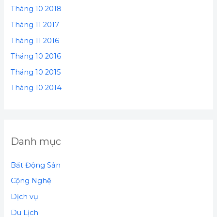
Tháng 10 2018
Tháng 11 2017
Tháng 11 2016
Tháng 10 2016
Tháng 10 2015
Tháng 10 2014
Danh mục
Bất Động Sản
Cộng Nghệ
Dịch vụ
Du Lịch