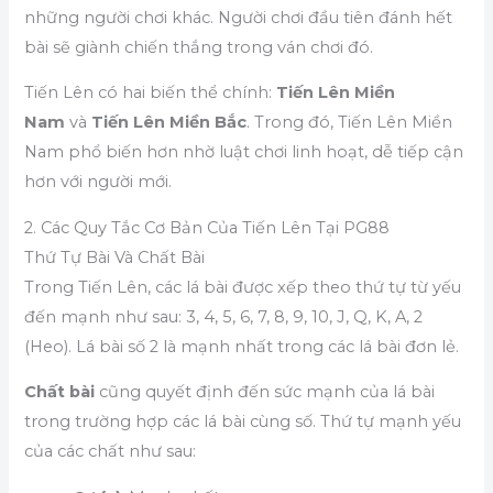
những người chơi khác. Người chơi đầu tiên đánh hết
bài sẽ giành chiến thắng trong ván chơi đó.
Tiến Lên có hai biến thể chính:
Tiến Lên Miền
Nam
và
Tiến Lên Miền Bắc
. Trong đó, Tiến Lên Miền
Nam phổ biến hơn nhờ luật chơi linh hoạt, dễ tiếp cận
hơn với người mới.
2. Các Quy Tắc Cơ Bản Của Tiến Lên Tại PG88
Thứ Tự Bài Và Chất Bài
Trong Tiến Lên, các lá bài được xếp theo thứ tự từ yếu
đến mạnh như sau: 3, 4, 5, 6, 7, 8, 9, 10, J, Q, K, A, 2
(Heo). Lá bài số 2 là mạnh nhất trong các lá bài đơn lẻ.
Chất bài
cũng quyết định đến sức mạnh của lá bài
trong trường hợp các lá bài cùng số. Thứ tự mạnh yếu
của các chất như sau: