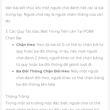
Ván bài kết thúc khi một người chơi đánh hết các lá bài
trong tay. Người chơi này là người chiến thắng của ván
đó.
3. Các Quy Tắc Đặc Biệt Trong Tiến Lên Tại PG88
Chặn Bài
Chặn Heo
: Heo (lá bài số 2) có thể bị chặn bởi tứ
quý hoặc ba đôi thông. Ví dụ, nếu một người
chơi đánh 2 (Heo), người khác có thể chặn bằng
tứ quý hoặc ba đôi thông để giành lượt đi.
Ba Đôi Thông Chặn Đôi Heo
: Nếu một người
chơi đánh đôi Heo, người khác có thể chặn bằng
ba đôi thông liên tiếp.
Thắng Trắng
Trong một số trường hợp đặc biệt, người chơi có thể
giành chiến thắng ngay từ đầu nếu họ có những bộ