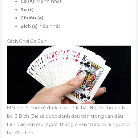
Cơ (♥)
: Mạnh nhất
Rô (♦)
Chuồn (♣)
Bích (♠)
: Yếu nhất
Cách Chơi Cơ Bản
Mỗi người chơi sẽ được chia 13 lá bài. Người chơi có lá
bài 3 Bích (3♠) sẽ được đánh đầu tiên trong ván đầu
tiên. Các ván sau, người thắng ở ván trước sẽ là người đi
bài đầu tiên.