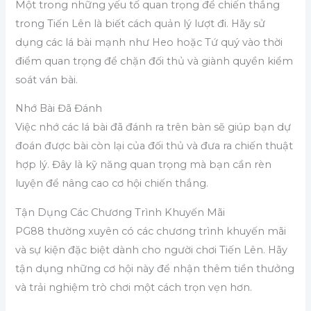
Một trong những yếu tố quan trọng để chiến thắng
trong Tiến Lên là biết cách quản lý lượt đi. Hãy sử
dụng các lá bài mạnh như Heo hoặc Tứ quý vào thời
điểm quan trọng để chặn đối thủ và giành quyền kiểm
soát ván bài.
Nhớ Bài Đã Đánh
Việc nhớ các lá bài đã đánh ra trên bàn sẽ giúp bạn dự
đoán được bài còn lại của đối thủ và đưa ra chiến thuật
hợp lý. Đây là kỹ năng quan trọng mà bạn cần rèn
luyện để nâng cao cơ hội chiến thắng.
Tận Dụng Các Chương Trình Khuyến Mãi
PG88 thường xuyên có các chương trình khuyến mãi
và sự kiện đặc biệt dành cho người chơi Tiến Lên. Hãy
tận dụng những cơ hội này để nhận thêm tiền thưởng
và trải nghiệm trò chơi một cách trọn vẹn hơn.