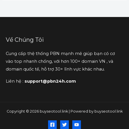
Về Chúng Tôi
Cung cấp thệ thống PBN mạnh mẽ giúp bạn có cơ
vào top nhanh chống, với hơn 100+ domain VN , và
domain quốc tế, hỗ trợ 30+ lĩnh vực khác nhau.
Liên hệ :
support@pbn24h.com
Copyright © 2026 buyseotool.link | Powered by buyseotool.link