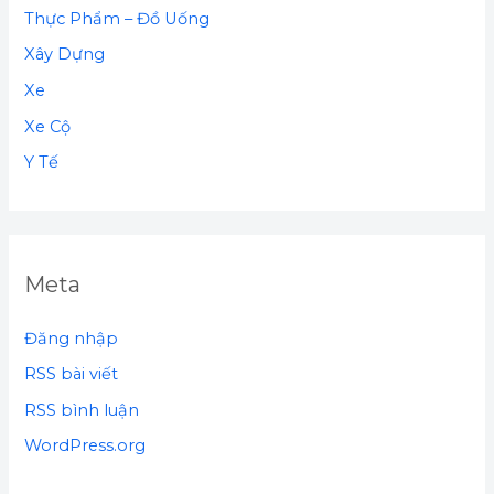
Thực Phẩm – Đồ Uống
Xây Dựng
Xe
Xe Cộ
Y Tế
Meta
Đăng nhập
RSS bài viết
RSS bình luận
WordPress.org