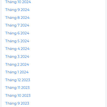
Tháng 10 2024
Tháng 9 2024
Tháng 8 2024
Tháng 7 2024
Tháng 6 2024
Tháng 5 2024
Tháng 4 2024
Tháng 3 2024
Tháng 2 2024
Tháng 1 2024
Tháng 12 2023
Tháng 11 2023
Tháng 10 2023
Tháng 9 2023