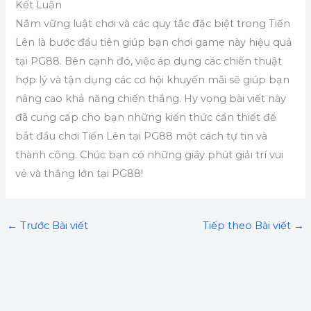
Kết Luận
Nắm vững luật chơi và các quy tắc đặc biệt trong Tiến
Lên là bước đầu tiên giúp bạn chơi game này hiệu quả
tại PG88. Bên cạnh đó, việc áp dụng các chiến thuật
hợp lý và tận dụng các cơ hội khuyến mãi sẽ giúp bạn
nâng cao khả năng chiến thắng. Hy vọng bài viết này
đã cung cấp cho bạn những kiến thức cần thiết để
bắt đầu chơi Tiến Lên tại PG88 một cách tự tin và
thành công. Chúc bạn có những giây phút giải trí vui
vẻ và thắng lớn tại PG88!
←
Trước Bài viết
Tiếp theo Bài viết
→