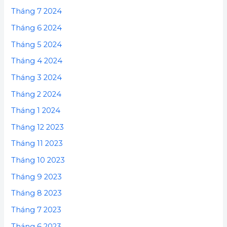
Tháng 7 2024
Tháng 6 2024
Tháng 5 2024
Tháng 4 2024
Tháng 3 2024
Tháng 2 2024
Tháng 1 2024
Tháng 12 2023
Tháng 11 2023
Tháng 10 2023
Tháng 9 2023
Tháng 8 2023
Tháng 7 2023
Tháng 6 2023