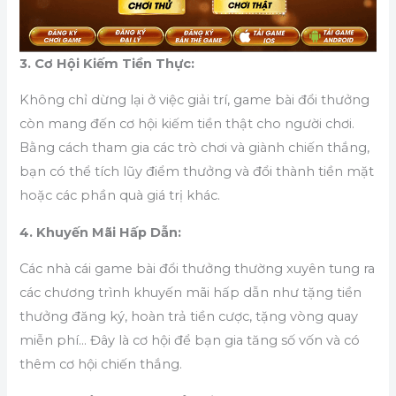
3. Cơ Hội Kiếm Tiền Thực:
Không chỉ dừng lại ở việc giải trí, game bài đổi thưởng
còn mang đến cơ hội kiếm tiền thật cho người chơi.
Bằng cách tham gia các trò chơi và giành chiến thắng,
bạn có thể tích lũy điểm thưởng và đổi thành tiền mặt
hoặc các phần quà giá trị khác.
4. Khuyến Mãi Hấp Dẫn:
Các nhà cái game bài đổi thưởng thường xuyên tung ra
các chương trình khuyến mãi hấp dẫn như tặng tiền
thưởng đăng ký, hoàn trả tiền cược, tặng vòng quay
miễn phí… Đây là cơ hội để bạn gia tăng số vốn và có
thêm cơ hội chiến thắng.