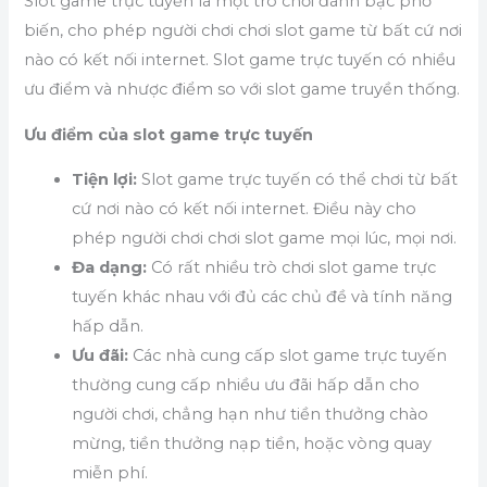
Slot game trực tuyến là một trò chơi đánh bạc phổ
biến, cho phép người chơi chơi slot game từ bất cứ nơi
nào có kết nối internet. Slot game trực tuyến có nhiều
ưu điểm và nhược điểm so với slot game truyền thống.
Ưu điểm của slot game trực tuyến
Tiện lợi:
Slot game trực tuyến có thể chơi từ bất
cứ nơi nào có kết nối internet. Điều này cho
phép người chơi chơi slot game mọi lúc, mọi nơi.
Đa dạng:
Có rất nhiều trò chơi slot game trực
tuyến khác nhau với đủ các chủ đề và tính năng
hấp dẫn.
Ưu đãi:
Các nhà cung cấp slot game trực tuyến
thường cung cấp nhiều ưu đãi hấp dẫn cho
người chơi, chẳng hạn như tiền thưởng chào
mừng, tiền thưởng nạp tiền, hoặc vòng quay
miễn phí.