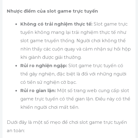
Nhược điểm của slot game trực tuyến
Không có trải nghiệm thực tế:
Slot game trực
tuyến không mang lại trải nghiệm thực tế như
slot game truyền thống. Người chơi không thể
nhìn thấy các cuộn quay và cảm nhận sự hồi hộp
khi giành được giải thưởng.
Rủi ro nghiện ngập:
Slot game trực tuyến có
thể gây nghiện, đặc biệt là đối với những người
có tiền sử nghiện cờ bạc.
Rủi ro gian lận:
Một số trang web cung cấp slot
game trực tuyến có thể gian lận. Điều này có thể
khiến người chơi mất tiền.
Dưới đây là một số mẹo để chơi slot game trực tuyến
an toàn: