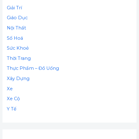
Giải Trí
Giáo Dục
Nội Thất
Số Hoá
Sức Khoẻ
Thời Trang
Thực Phẩm – Đồ Uống
Xây Dựng
Xe
Xe Cộ
Y Tế