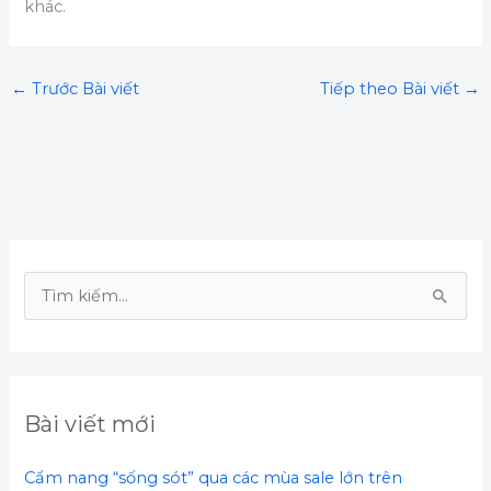
khác.
←
Trước Bài viết
Tiếp theo Bài viết
→
T
ì
m
k
Bài viết mới
i
ế
Cẩm nang “sống sót” qua các mùa sale lớn trên
m