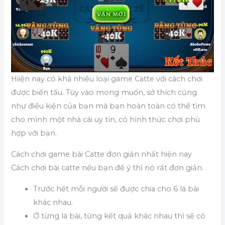
Hiiện nay có khá nhiều loại game Catte với cách chơi
được biến tấu. Tùy vào mong muốn, sở thích cũng
như điều kiện của bạn mà bạn hoàn toàn có thể tìm
cho mình một nhà cái uy tín, có hình thức chơi phù
hợp với bạn.
Cách chơi game bài Catte đơn giản nhất hiện nay
Cách chơi bài catte nếu bạn để ý thì nó rất đơn giản.
Trước hết mỗi người sẽ được chia cho 6 lá bài
khác nhau.
Ở từng lá bài, từng kết quả khác nhau thì sẽ có