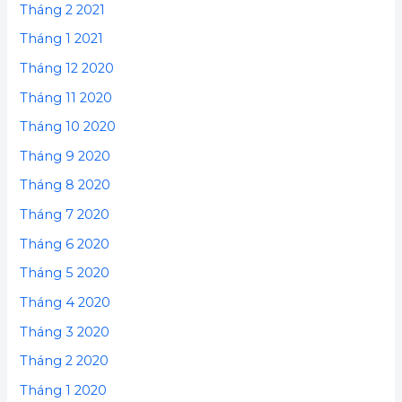
Tháng 2 2021
Tháng 1 2021
Tháng 12 2020
Tháng 11 2020
Tháng 10 2020
Tháng 9 2020
Tháng 8 2020
Tháng 7 2020
Tháng 6 2020
Tháng 5 2020
Tháng 4 2020
Tháng 3 2020
Tháng 2 2020
Tháng 1 2020