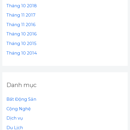
Tháng 10 2018
Tháng 11 2017
Tháng 11 2016
Tháng 10 2016
Tháng 10 2015
Tháng 10 2014
Danh mục
Bất Động Sản
Cộng Nghệ
Dịch vụ
Du Lịch