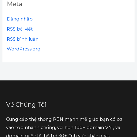
Meta
Đăng nhập
RSS bài viết
RSS bình luận
WordPress.org
Về Chúng Tôi
Cung cấp thệ thống PBN mạnh mẽ giúp bạn có cơ
vào top nhanh chống, với hơn 100+ domain VN , và
domain quốc tế, hỗ trợ 30+ lĩnh vực khác nhau.