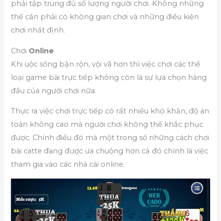
phải tập trung đủ số lượng người chơi. Không những
thế cần phải có không gian chơi và những điều kiện
chơi nhất định.
Chơi
Online
Khi uộc sống bận rộn, vội vã hơn thì việc chơi các thể
loại game bài trực tiếp không còn là sự lựa chọn hàng
đầu của người chơi nữa.
Thực ra việc chơi trực tiếp có rất nhiều khó khăn, độ an
toàn không cao mà người chơi không thể khắc phục
được. Chính điều đó mà một trong số những cách chơi
bài catte đang được ưa chuộng hơn cả đó chính là việc
tham gia vào các nhà cái online.