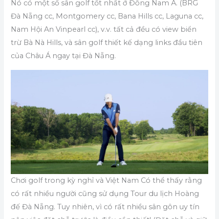
Nó có một số sân golf tốt nhất ở Đông Nam Á. (BRG
Đà Nẵng cc, Montgomery cc, Bana Hills cc, Laguna cc,
Nam Hội An Vinpearl cc), v.v. tất cả đều có view biển
trừ Bà Nà Hills, và sân golf thiết kế dạng links đầu tiên
của Châu Á ngay tại Đà Nẵng.
Chơi golf trong kỳ nghỉ và Việt Nam Có thể thấy rằng
có rất nhiều người cũng sử dụng Tour du lịch Hoàng
đế Đà Nẵng. Tuy nhiên, vì có rất nhiều sân gôn uy tín