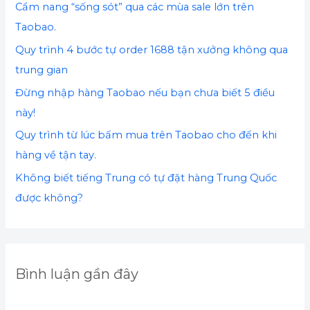
Cẩm nang “sống sót” qua các mùa sale lớn trên
m
Taobao.
:
Quy trình 4 bước tự order 1688 tận xưởng không qua
trung gian
Đừng nhập hàng Taobao nếu bạn chưa biết 5 điều
này!
Quy trình từ lúc bấm mua trên Taobao cho đến khi
hàng về tận tay.
Không biết tiếng Trung có tự đặt hàng Trung Quốc
được không?
Bình luận gần đây