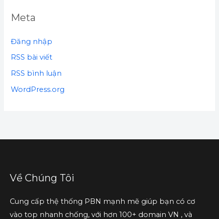
Meta
Đăng nhập
RSS bài viết
RSS bình luận
WordPress.org
Về Chúng Tôi
Cung cấp thệ thống PBN mạnh mẽ giúp bạn có cơ
vào top nhanh chống, với hơn 100+ domain VN , và