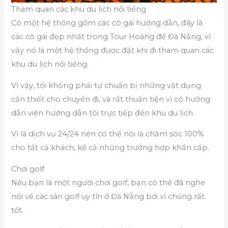
Tham quan các khu du lịch nổi tiếng
Có một hệ thống gồm các cô gái hướng dẫn, đây là
các cô gái đẹp nhất trong Tour Hoàng đế Đà Nẵng, vì
vậy nó là một hệ thống được đặt khi đi tham quan các
khu du lịch nổi tiếng.
Vì vậy, tôi không phải tự chuẩn bị những vật dụng
cần thiết cho chuyến đi, và rất thuận tiện vì có hướng
dẫn viên hướng dẫn tôi trực tiếp đến khu du lịch.
Vì là dịch vụ 24/24 nên có thể nói là chăm sóc 100%
cho tất cả khách, kể cả những trường hợp khẩn cấp.
Chơi golf
Nếu bạn là một người chơi golf, bạn có thể đã nghe
nói về các sân golf uy tín ở Đà Nẵng bởi vì chúng rất
tốt.