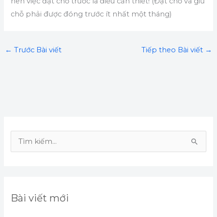
nên việc đặt chỗ trước là điều cần thiết! (Đặt chỗ và giữ
chỗ phải được đóng trước ít nhất một tháng)
←
Trước Bài viết
Tiếp theo Bài viết
→
T
ì
m
k
Bài viết mới
i
ế