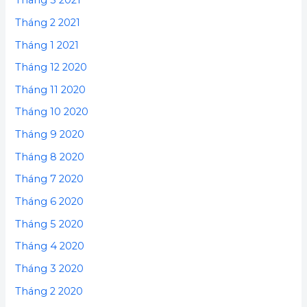
Tháng 5 2021
Tháng 2 2021
Tháng 1 2021
Tháng 12 2020
Tháng 11 2020
Tháng 10 2020
Tháng 9 2020
Tháng 8 2020
Tháng 7 2020
Tháng 6 2020
Tháng 5 2020
Tháng 4 2020
Tháng 3 2020
Tháng 2 2020