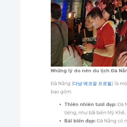
Những lý do nên du lịch Đà Nẵ
Đà Nẵng (
다낭 에코걸 프로필
) là m
bao gồm:
Thiên nhiên tươi đẹp:
Đà N
tiếng, như bãi biển Mỹ Khê,
Bãi biển đẹp:
Đà Nẵng có nh