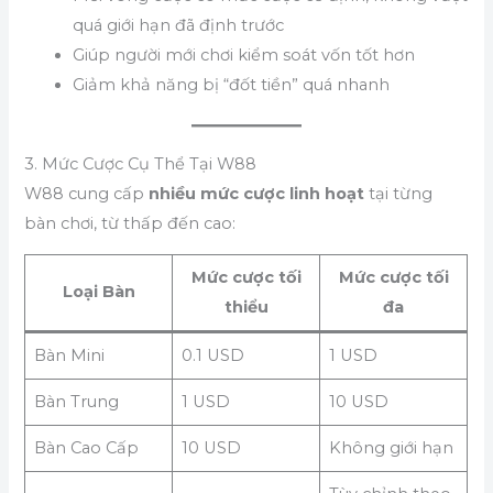
quá giới hạn đã định trước
Giúp người mới chơi kiểm soát vốn tốt hơn
Giảm khả năng bị “đốt tiền” quá nhanh
3. Mức Cược Cụ Thể Tại W88
W88 cung cấp
nhiều mức cược linh hoạt
tại từng
bàn chơi, từ thấp đến cao:
Mức cược tối
Mức cược tối
Loại Bàn
thiểu
đa
Bàn Mini
0.1 USD
1 USD
Bàn Trung
1 USD
10 USD
Bàn Cao Cấp
10 USD
Không giới hạn