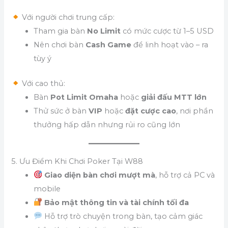
Với người chơi trung cấp:
Tham gia bàn
No Limit
có mức cược từ 1–5 USD
Nên chơi bàn
Cash Game
để linh hoạt vào – ra
tùy ý
Với cao thủ:
Bàn
Pot Limit Omaha
hoặc
giải đấu MTT lớn
Thử sức ở bàn
VIP
hoặc
đặt cược cao
, nơi phần
thưởng hấp dẫn nhưng rủi ro cũng lớn
5. Ưu Điểm Khi Chơi Poker Tại W88
Giao diện bàn chơi mượt mà
, hỗ trợ cả PC và
mobile
Bảo mật thông tin và tài chính tối đa
Hỗ trợ trò chuyện trong bàn, tạo cảm giác