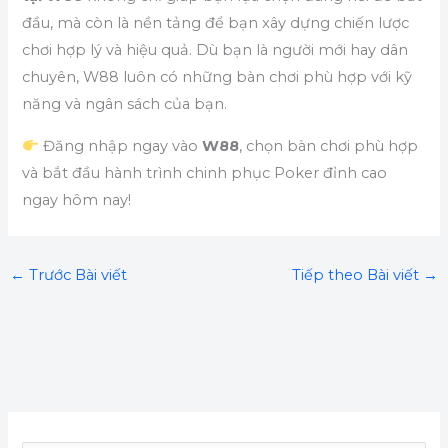
đầu, mà còn là nền tảng để bạn xây dựng chiến lược
chơi hợp lý và hiệu quả. Dù bạn là người mới hay dân
chuyên, W88 luôn có những bàn chơi phù hợp với kỹ
năng và ngân sách của bạn.
Đăng nhập ngay vào
W88
, chọn bàn chơi phù hợp
và bắt đầu hành trình chinh phục Poker đỉnh cao
ngay hôm nay!
←
Trước Bài viết
Tiếp theo Bài viết
→