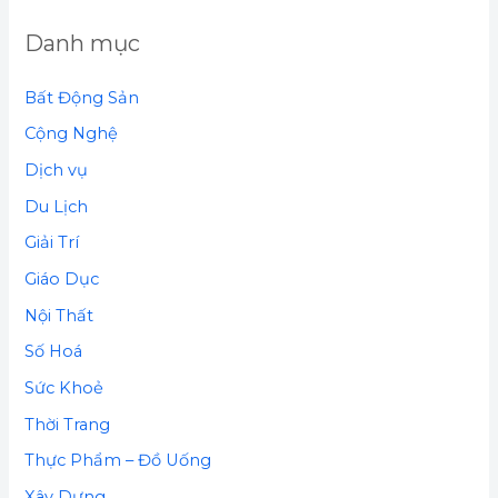
Danh mục
Bất Động Sản
Cộng Nghệ
Dịch vụ
Du Lịch
Giải Trí
Giáo Dục
Nội Thất
Số Hoá
Sức Khoẻ
Thời Trang
Thực Phẩm – Đồ Uống
Xây Dựng