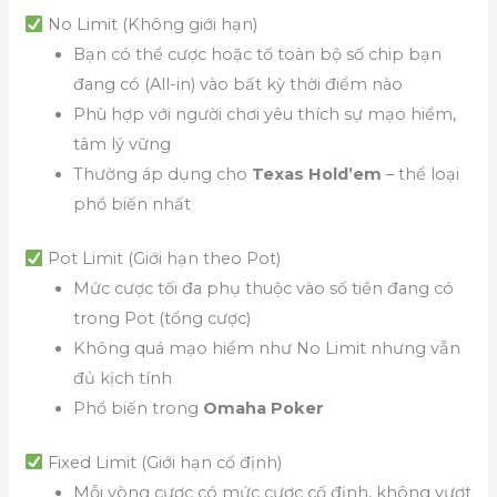
No Limit (Không giới hạn)
Bạn có thể cược hoặc tố toàn bộ số chip bạn
đang có (All-in) vào bất kỳ thời điểm nào
Phù hợp với người chơi yêu thích sự mạo hiểm,
tâm lý vững
Thường áp dụng cho
Texas Hold’em
– thể loại
phổ biến nhất
Pot Limit (Giới hạn theo Pot)
Mức cược tối đa phụ thuộc vào số tiền đang có
trong Pot (tổng cược)
Không quá mạo hiểm như No Limit nhưng vẫn
đủ kịch tính
Phổ biến trong
Omaha Poker
Fixed Limit (Giới hạn cố định)
Mỗi vòng cược có mức cược cố định, không vượt