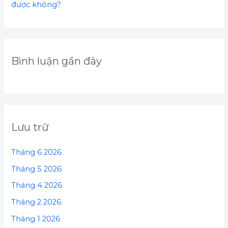
được không?
Bình luận gần đây
Lưu trữ
Tháng 6 2026
Tháng 5 2026
Tháng 4 2026
Tháng 2 2026
Tháng 1 2026