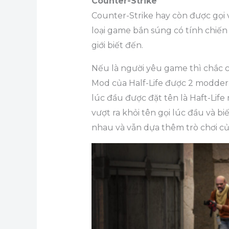
Counter-Strike
Counter-Strike hay còn được gọi v
loại game bắn súng có tính chiến 
giới biết đến.
Nếu là người yêu game thì chắc c
Mod của Half-Life được 2 modder l
lúc đầu được đặt tên là Haft-Life
vượt ra khỏi tên gọi lúc đầu và b
nhau và vẫn dựa thêm trò chơi của