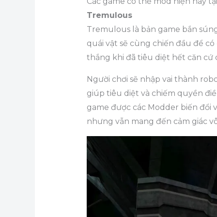
Các game có thể mod hiện nay tạ
Tremulous
Tremulous là bản game bắn súng vớ
quái vật sẽ cùng chiến đầu để có 
thắng khi đã tiêu diệt hết căn cứ
Người chơi sẽ nhập vai thành robo
giúp tiêu diệt và chiếm quyền điề
game được các Modder biến đổi vớ
nhưng vẫn mang đến cảm giác vô