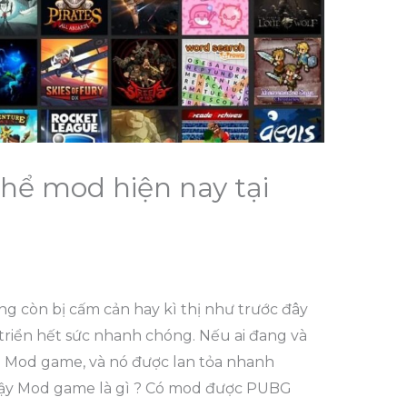
hể mod hiện nay tại
g còn bị cấm cản hay kì thị như trước đây
triển hết sức nhanh chóng. Nếu ai đang và
ề Mod game, và nó được lan tỏa nhanh
Vậy Mod game là gì ? Có mod được PUBG