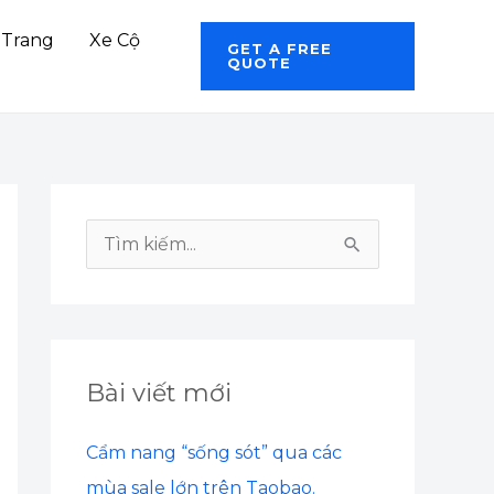
 Trang
Xe Cộ
GET A FREE
QUOTE
T
ì
m
k
Bài viết mới
i
ế
Cẩm nang “sống sót” qua các
m
mùa sale lớn trên Taobao.