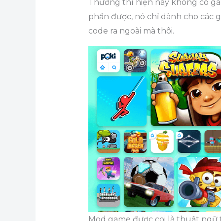
Thường thì hiện nay không có ga
phần được, nó chỉ dành cho các 
code ra ngoài mà thôi.
Mod game được coi là thuật ngữ