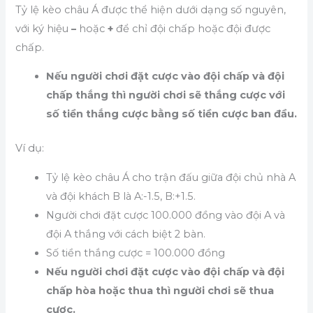
Tỷ lệ kèo châu Á được thể hiện dưới dạng số nguyên,
với ký hiệu
–
hoặc
+
để chỉ đội chấp hoặc đội được
chấp.
Nếu người chơi đặt cược vào đội chấp và đội
chấp thắng thì người chơi sẽ thắng cược với
số tiền thắng cược bằng số tiền cược ban đầu.
Ví dụ:
Tỷ lệ kèo châu Á cho trận đấu giữa đội chủ nhà A
và đội khách B là A:-1.5, B:+1.5.
Người chơi đặt cược 100.000 đồng vào đội A và
đội A thắng với cách biệt 2 bàn.
Số tiền thắng cược = 100.000 đồng
Nếu người chơi đặt cược vào đội chấp và đội
chấp hòa hoặc thua thì người chơi sẽ thua
cược.