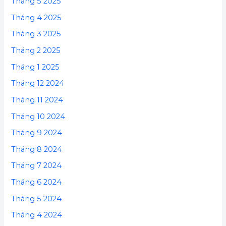
Tháng 5 2025
Tháng 4 2025
Tháng 3 2025
Tháng 2 2025
Tháng 1 2025
Tháng 12 2024
Tháng 11 2024
Tháng 10 2024
Tháng 9 2024
Tháng 8 2024
Tháng 7 2024
Tháng 6 2024
Tháng 5 2024
Tháng 4 2024