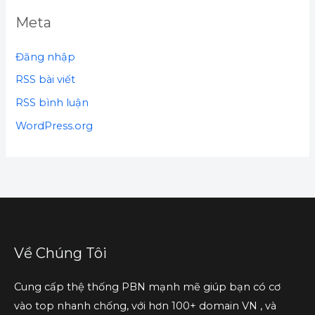
Meta
Đăng nhập
RSS bài viết
RSS bình luận
WordPress.org
Về Chúng Tôi
Cung cấp thệ thống PBN mạnh mẽ giúp bạn có cơ
vào top nhanh chống, với hơn 100+ domain VN , và