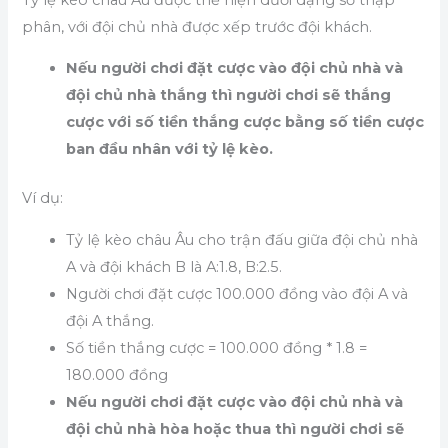
phân, với đội chủ nhà được xếp trước đội khách.
Nếu người chơi đặt cược vào đội chủ nhà và
đội chủ nhà thắng thì người chơi sẽ thắng
cược với số tiền thắng cược bằng số tiền cược
ban đầu nhân với tỷ lệ kèo.
Ví dụ:
Tỷ lệ kèo châu Âu cho trận đấu giữa đội chủ nhà
A và đội khách B là A:1.8, B:2.5.
Người chơi đặt cược 100.000 đồng vào đội A và
đội A thắng.
Số tiền thắng cược = 100.000 đồng * 1.8 =
180.000 đồng
Nếu người chơi đặt cược vào đội chủ nhà và
đội chủ nhà hòa hoặc thua thì người chơi sẽ