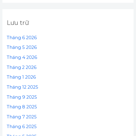
Lưu trữ
Tháng 6 2026
Tháng 5 2026
Tháng 4 2026
Tháng 2 2026
Tháng 1 2026
Tháng 12 2025
Tháng 9 2025
Tháng 8 2025
Tháng 7 2025
Tháng 6 2025