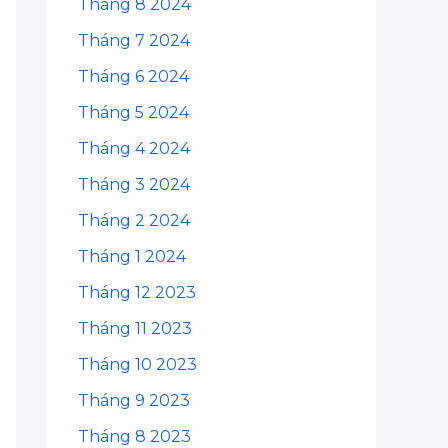
Tháng 8 2024
Tháng 7 2024
Tháng 6 2024
Tháng 5 2024
Tháng 4 2024
Tháng 3 2024
Tháng 2 2024
Tháng 1 2024
Tháng 12 2023
Tháng 11 2023
Tháng 10 2023
Tháng 9 2023
Tháng 8 2023