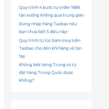
:
Quy trình 4 bước tự order 1688
tận xưởng không qua trung gian
Đừng nhập hàng Taobao nếu
bạn chưa biết 5 điều này!
Quy trình từ lúc bấm mua trên
Taobao cho đến khi hàng về tận
tay.
Không biết tiếng Trung có tự
đặt hàng Trung Quốc được
không?