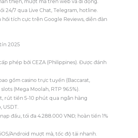
Thân thiện, mượt mà trên web và di động.
ồi 24/7 qua Live Chat, Telegram, hotline.
n hồi tích cực trên Google Reviews, diễn đàn
 tín 2025
 cấp phép bởi CEZA (Philippines). Được đánh
 bao gồm casino trực tuyến (Baccarat,
 slots (Mega Moolah, RTP 96.5%).
út, rút tiền 5-10 phút qua ngân hàng
, USDT.
nạp đầu, tối đa 4.288.000 VNĐ; hoàn tiền 1%
 iOS/Android mượt mà, tốc độ tải nhanh.