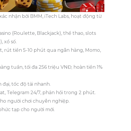
 xác nhận bởi BMM, iTech Labs, hoạt động từ
casino (Roulette, Blackjack), thể thao, slots
 xổ số.
út, rút tiền 5-10 phút qua ngân hàng, Momo,
àng tuần, tối đa 256 triệu VNĐ; hoàn tiền 1%
n đại, tốc độ tải nhanh.
hat, Telegram 24/7, phản hồi trong 2 phút.
 cho người chơi chuyên nghiệp.
 phức tạp cho người mới.