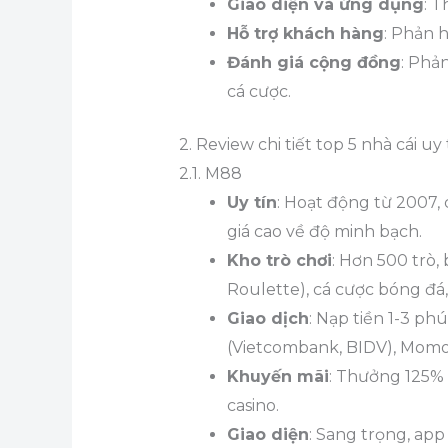
Giao diện và ứng dụng
: 
Hỗ trợ khách hàng
: Phản h
Đánh giá cộng đồng
: Phả
cá cược.
2. Review chi tiết top 5 nhà cái uy
2.1. M88
Uy tín
: Hoạt động từ 2007,
giá cao về độ minh bạch.
Kho trò chơi
: Hơn 500 trò,
Roulette), cá cược bóng đá,
Giao dịch
: Nạp tiền 1-3 ph
(Vietcombank, BIDV), Momo
Khuyến mãi
: Thưởng 125% 
casino.
Giao diện
: Sang trọng, app