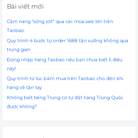
Bài viết mới
i
ế
Cẩm nang “sống sót” qua các mùa sale lớn trên
m
Taobao.
:
Quy trình 4 bước tự order 1688 tận xưởng không qua
trung gian
Đừng nhập hàng Taobao nếu bạn chưa biết 5 điều
này!
Quy trình từ lúc bấm mua trên Taobao cho đến khi
hàng về tận tay.
Không biết tiếng Trung có tự đặt hàng Trung Quốc
được không?