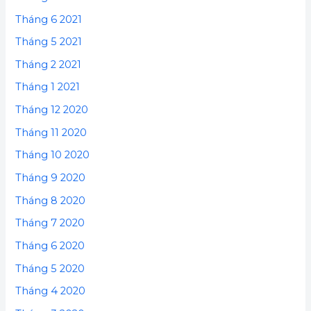
Tháng 6 2021
Tháng 5 2021
Tháng 2 2021
Tháng 1 2021
Tháng 12 2020
Tháng 11 2020
Tháng 10 2020
Tháng 9 2020
Tháng 8 2020
Tháng 7 2020
Tháng 6 2020
Tháng 5 2020
Tháng 4 2020