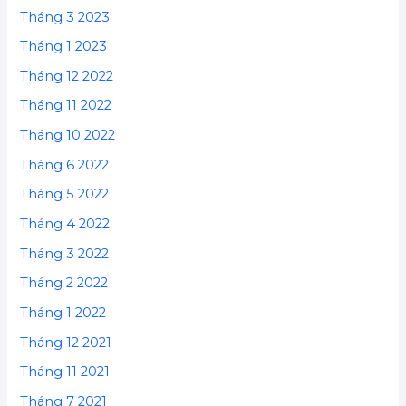
Tháng 3 2023
Tháng 1 2023
Tháng 12 2022
Tháng 11 2022
Tháng 10 2022
Tháng 6 2022
Tháng 5 2022
Tháng 4 2022
Tháng 3 2022
Tháng 2 2022
Tháng 1 2022
Tháng 12 2021
Tháng 11 2021
Tháng 7 2021