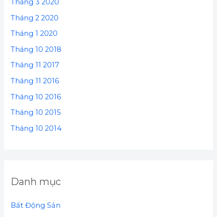
Tháng 3 2020
Tháng 2 2020
Tháng 1 2020
Tháng 10 2018
Tháng 11 2017
Tháng 11 2016
Tháng 10 2016
Tháng 10 2015
Tháng 10 2014
Danh mục
Bất Động Sản