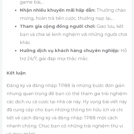
game bài,…
Nhận nhiều khuyến mãi hấp dẫn:
Thưởng chào
mừng, hoàn trả tiền cược, thưởng nạp lại,…
Tham gia cộng đồng người chơi:
Giao lưu, kết
bạn và chia sẻ kinh nghiệm với những người chơi
khác.
Hưởng dịch vụ khách hàng chuyên nghiệp:
Hỗ
trợ 24/7, giải đáp mọi thắc mắc.
Kết luận
Đăng ký và đăng nhập TP88 là những bước đơn giản
nhưng quan trọng để bạn có thể tham gia trải nghiệm
các dịch vụ cá cược tại nhà cái này. Hy vọng bài viết này
đã cung cấp cho bạn những thông tin hữu ích và chi
tiết về cách đăng ký và đăng nhập TP88 một cách
nhanh chóng. Chúc bạn có những trải nghiệm thú vị