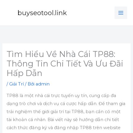
Nhảy
tới
buyseotool.link
nội
dung
Tìm Hiểu Về Nhà Cái TP88:
Thông Tin Chi Tiết Và Ưu Đãi
Hấp Dẫn
/
Giải Trí
/ Bởi
admin
TP88 là một nhà cái trực tuyến uy tín, cung cấp đa
dạng trò chơi và dịch vụ cá cược hấp dẫn. Để tham gia
trải nghiệm thế giới giải trí tại TP88, bạn cần có một
tài khoản cá nhân. Bài viết này sẽ hướng dẫn chi tiết
cách thức đăng ký và đăng nhập TP88 trên website