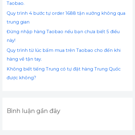
Taobao.
:
Quy trình 4 bước tự order 1688 tận xưởng không qua
trung gian
Đừng nhập hàng Taobao nếu bạn chưa biết 5 điều
này!
Quy trình từ lúc bấm mua trên Taobao cho đến khi
hàng về tận tay.
Không biết tiếng Trung có tự đặt hàng Trung Quốc
được không?
Bình luận gần đây