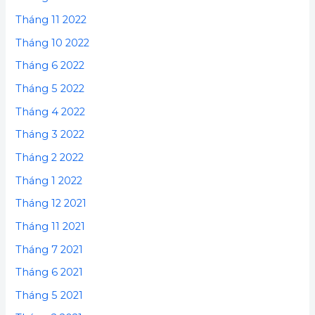
Tháng 11 2022
Tháng 10 2022
Tháng 6 2022
Tháng 5 2022
Tháng 4 2022
Tháng 3 2022
Tháng 2 2022
Tháng 1 2022
Tháng 12 2021
Tháng 11 2021
Tháng 7 2021
Tháng 6 2021
Tháng 5 2021