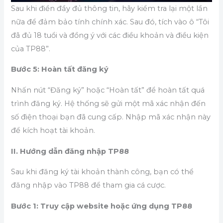
Sau khi điền đầy đủ thông tin, hãy kiểm tra lại một lần
nữa để đảm bảo tính chính xác. Sau đó, tích vào ô “Tôi
đã đủ 18 tuổi và đồng ý với các điều khoản và điều kiện
của TP88”.
Bước 5: Hoàn tất đăng ký
Nhấn nút “Đăng ký” hoặc “Hoàn tất” để hoàn tất quá
trình đăng ký. Hệ thống sẽ gửi một mã xác nhận đến
số điện thoại bạn đã cung cấp. Nhập mã xác nhận này
để kích hoạt tài khoản.
II. Hướng dẫn đăng nhập TP88
Sau khi đăng ký tài khoản thành công, bạn có thể
đăng nhập vào TP88 để tham gia cá cược.
Bước 1: Truy cập website hoặc ứng dụng TP88