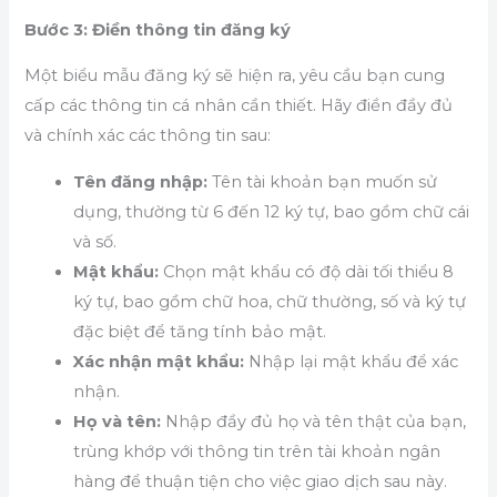
Bước 3: Điền thông tin đăng ký
Một biểu mẫu đăng ký sẽ hiện ra, yêu cầu bạn cung
cấp các thông tin cá nhân cần thiết. Hãy điền đầy đủ
và chính xác các thông tin sau:
Tên đăng nhập:
Tên tài khoản bạn muốn sử
dụng, thường từ 6 đến 12 ký tự, bao gồm chữ cái
và số.
Mật khẩu:
Chọn mật khẩu có độ dài tối thiểu 8
ký tự, bao gồm chữ hoa, chữ thường, số và ký tự
đặc biệt để tăng tính bảo mật.
Xác nhận mật khẩu:
Nhập lại mật khẩu để xác
nhận.
Họ và tên:
Nhập đầy đủ họ và tên thật của bạn,
trùng khớp với thông tin trên tài khoản ngân
hàng để thuận tiện cho việc giao dịch sau này.