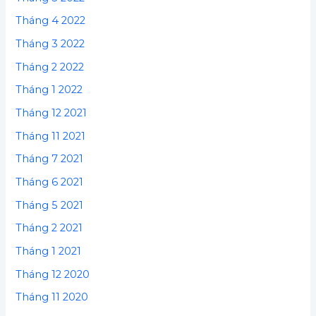
Tháng 4 2022
Tháng 3 2022
Tháng 2 2022
Tháng 1 2022
Tháng 12 2021
Tháng 11 2021
Tháng 7 2021
Tháng 6 2021
Tháng 5 2021
Tháng 2 2021
Tháng 1 2021
Tháng 12 2020
Tháng 11 2020