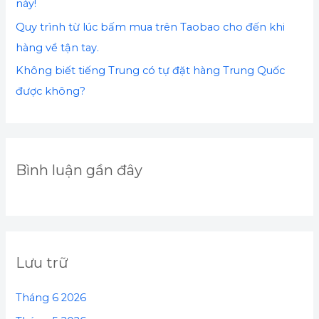
này!
Quy trình từ lúc bấm mua trên Taobao cho đến khi
hàng về tận tay.
Không biết tiếng Trung có tự đặt hàng Trung Quốc
được không?
Bình luận gần đây
Lưu trữ
Tháng 6 2026