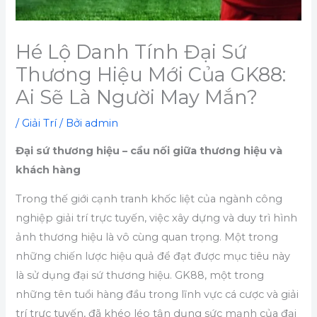
Hé Lộ Danh Tính Đại Sứ
Thương Hiệu Mới Của GK88:
Ai Sẽ Là Người May Mắn?
/
Giải Trí
/ Bởi
admin
Đại sứ thương hiệu – cầu nối giữa thương hiệu và
khách hàng
Trong thế giới cạnh tranh khốc liệt của ngành công
nghiệp giải trí trực tuyến, việc xây dựng và duy trì hình
ảnh thương hiệu là vô cùng quan trọng. Một trong
những chiến lược hiệu quả để đạt được mục tiêu này
là sử dụng đại sứ thương hiệu. GK88, một trong
những tên tuổi hàng đầu trong lĩnh vực cá cược và giải
trí trực tuyến, đã khéo léo tận dụng sức mạnh của đại