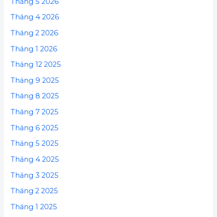
Tháng 5 2026
Tháng 4 2026
Tháng 2 2026
Tháng 1 2026
Tháng 12 2025
Tháng 9 2025
Tháng 8 2025
Tháng 7 2025
Tháng 6 2025
Tháng 5 2025
Tháng 4 2025
Tháng 3 2025
Tháng 2 2025
Tháng 1 2025